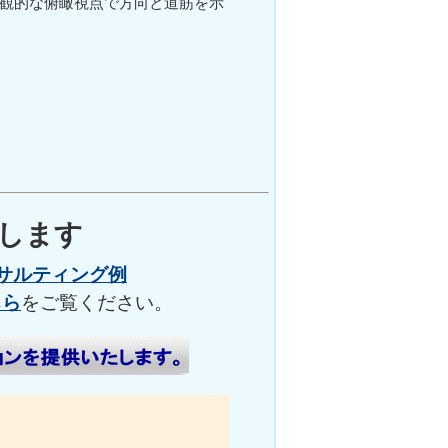
観的な俯瞰視点で方向と道筋を示
決します
サルティング例
ちら
をご覧ください。