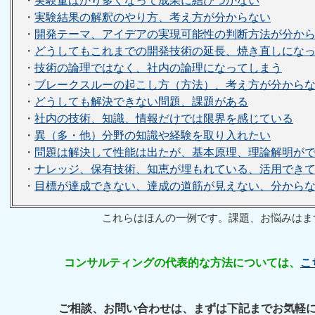
・
実験量ばかり多くなって成果に結びつかない
・
実験結果の解釈のやり方、考え方が分からない
・
開発テーマ、アイデアの実現可能性の判断方法が分か
・
どうしてもこれまでの開発技術の延長、焼き直しにな
・
技術の論理ではなく、社内の論理になってしまう
・
ブレークスルーの起こし方（方法）、考え方が分から
・
どうしても解決できない問題、課題がある
・
社内の技術、知識、情報だけでは限界を感じている
・
異（多・他）分野の知識や経験を取り入れたい
・
問題は解決して性能は出たが、基本原理、理論解明が
・
ナレッジ、保有技術、知恵が埋もれている、活用でき
・
目標が達成できない、達成の道筋が見えない、分から
これらはほんの一例です。課題、お悩みはま
コンサルティングの代表的な方法については、
こ
ご相談、お問い合わせは、まずは下記までお気軽