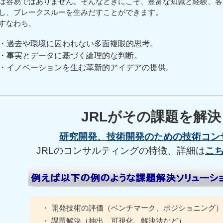
は容易ではありません。そんなときにこそ、豊富な知識と経験、客
し、ブレークスルーを生みだすことができます。
すなわち、
・過去や環境に囚われない多面複眼的思考。
・事実とデータに基づく論理的な判断。
・イノベーションを生む革新的アイデアの提供。
JRLがその課題を解
研究開発、技術開発のための技術コン
JRLのコンサルティングの特徴、詳細は
こ
・ 開発技術の評価（ベンチマーク、ポジショニング）
・ 課題解決（抽出、可視化、解決法など）