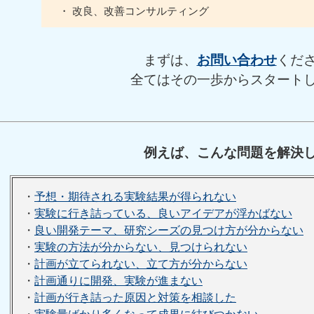
・ 改良、改善コンサルティング
まずは、
お問い合わせ
くだ
全てはその一歩からスタート
例えば、こんな問題を解決
・
予想・期待される実験結果が得られない
・
実験に行き詰っている、良いアイデアが浮かばない
・
良い開発テーマ、研究シーズの見つけ方が分からない
・
実験の方法が分からない、見つけられない
・
計画が立てられない、立て方が分からない
・
計画通りに開発、実験が進まない
・
計画が行き詰った原因と対策を相談した