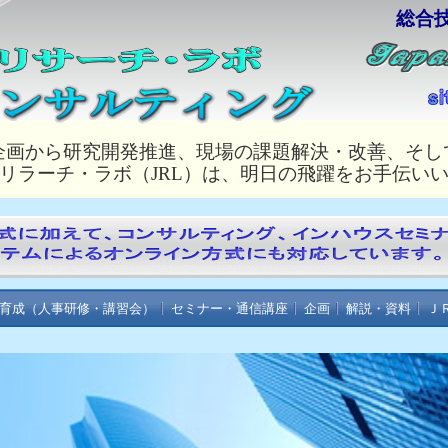
総合
企画から研究開発推進、現場の課題解決・改善、そし
リラーチ・ラボ（JRL）は、明日の飛躍をお手伝い
育成（人事研修・講習会）
セミナー・通信講座
企画
解説・資料
Ｊ