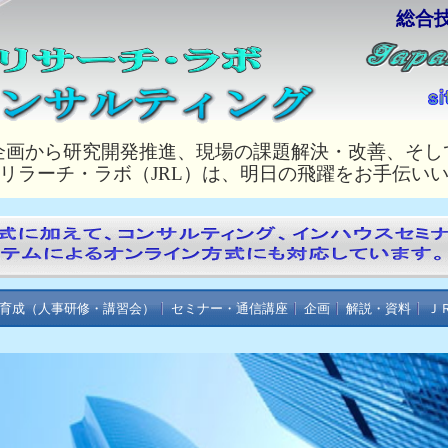
総合
企画から研究開発推進、現場の課題解決・改善、そし
リラーチ・ラボ（JRL）は、明日の飛躍をお手伝い
育成（人事研修・講習会）
セミナー・通信講座
企画
解説・資料
Ｊ