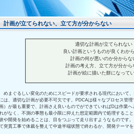
計画が立てられない、立て方が分からない
適切な計画が立てられない
良い計画というものが良くわか
計画の何が悪いのか分からな
計画の考え方、立て方が分から
計画が絵に描いた餅になって
めまぐるしい変化のためにスピードが要求される現代において、
には、適切な計画が必要不可欠です。PDCAは様々なプロセス管理
画）が最も重要で、計画さえ良いものでができていればDは作業へ
れがなく、不測の事態も最小限に抑えた想定範囲内で処理すること
験や開発を始めることは、目をつぶって走り出すようなものです。
て突貫工事で体裁を整えて中途半端状態で終わるか、開発テーマを