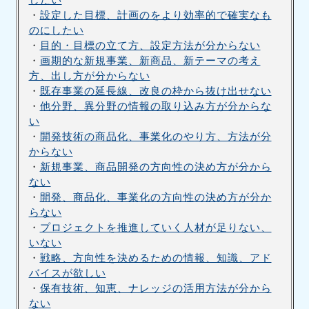
・
設定した目標、計画のをより効率的で確実なも
のにしたい
・
目的・目標の立て方、設定方法が分からない
・
画期的な新規事業、新商品、新テーマの考え
方、出し方が分からない
・
既存事業の延長線、改良の枠から抜け出せない
・
他分野、異分野の情報の取り込み方が分からな
い
・
開発技術の商品化、事業化のやり方、方法が分
からない
・
新規事業、商品開発の方向性の決め方が分から
ない
・
開発、商品化、事業化の方向性の決め方が分か
らない
・
プロジェクトを推進していく人材が足りない、
いない
・
戦略、方向性を決めるための情報、知識、アド
バイスが欲しい
・
保有技術、知恵、ナレッジの活用方法が分から
ない