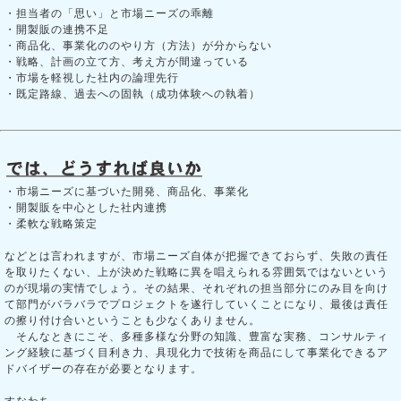
・担当者の「思い」と市場ニーズの乖離
・開製販の連携不足
・商品化、事業化ののやり方（方法）が分からない
・戦略、計画の立て方、考え方が間違っている
・市場を軽視した社内の論理先行
・既定路線、過去への固執（成功体験への執着）
・市場ニーズに基づいた開発、商品化、事業化
・開製販を中心とした社内連携
・柔軟な戦略策定
などとは言われますが、市場ニーズ自体が把握できておらず、失敗の責任
を取りたくない、上が決めた戦略に異を唱えられる雰囲気ではないという
のが現場の実情でしょう。その結果、それぞれの担当部分にのみ目を向け
て部門がバラバラでプロジェクトを遂行していくことになり、最後は責任
の擦り付け合いということも少なくありません。
そんなときにこそ、多種多様な分野の知識、豊富な実務、コンサルティ
ング経験に基づく目利き力、具現化力で技術を商品にして事業化できるア
ドバイザーの存在が必要となります。
すなわち、