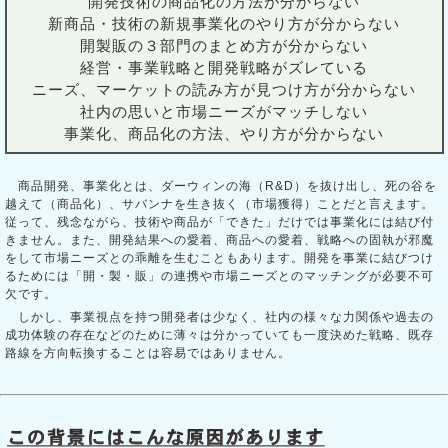
開発技術の商品化の方法が分からない
新商品・技術の新規事業化のやり方が分からない
開製販の３部門のまとめ方が分からない
経営・事業戦略と開発戦略がズレている
ニーズ、マーケットの読み方が見つけ方が分からない
社内の思いと市場ニーズがマッチしない
事業化、商品化の方法、やり方が分からない
商品開発、事業化とは、ダーウィンの海（R&D）を抜け出し、死の谷を
越えて（商品化）、サバンナを生き抜く（市場獲得）ことだと言えます。
従って、残念ながら、技術や商品が「できた」だけでは事業化には結び付
きません。また、開発結果への愛着、商品への愛着、戦略への固執が邪魔
をして市場ニーズとの乖離を生むこともあります。開発を事業に結びつけ
るためには「開・製・販」の連携や市場ニーズとのマッチングが必要不可
欠です。
しかし、事業視点を持つ開発者は少なく、社内の様々な力関係や過去の
成功体験の存在などのために薄々は分かっていても一度決めた戦略、既存
路線を方向転換することは容易ではありません。