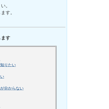
さい。
します。
します
い
が知りたい
たい
方が分からない
い