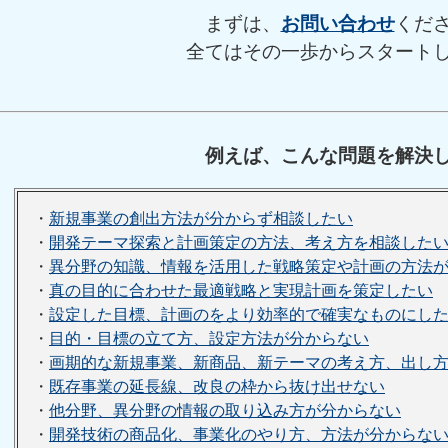
まずは、
お問い合わせ
くだ
全てはその一歩からスタート
例えば、こんな問題を解決
・
新規事業の創出方法が分からず相談したい
・
開発テーマ探索と計画策定の方法、考え方を相談した
・
異分野の知識、情報を活用した戦略策定や計画の方法
・
真の目的に合わせた最適戦略と実現計画を策定したい
・
設定した目標、計画のをより効率的で確実なものにし
・
目的・目標の立て方、設定方法が分からない
・
画期的な新規事業、新商品、新テーマの考え方、出し
・
既存事業の延長線、改良の枠から抜け出せない
・
他分野、異分野の情報の取り込み方が分からない
・
開発技術の商品化、事業化のやり方、方法が分からな