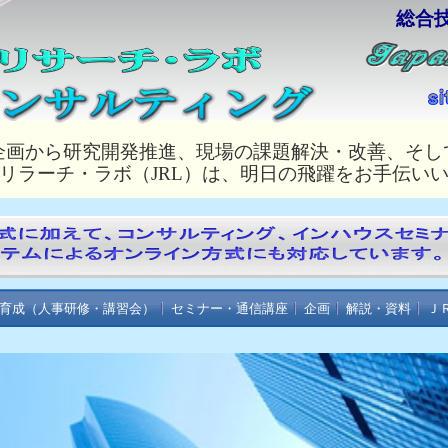
総合
企画から研究開発推進、現場の課題解決・改善、そし
リラーチ・ラボ（JRL）は、明日の飛躍をお手伝い
育成（人事研修・講習会）
セミナー・通信講座
企画
解説・資料
Ｊ