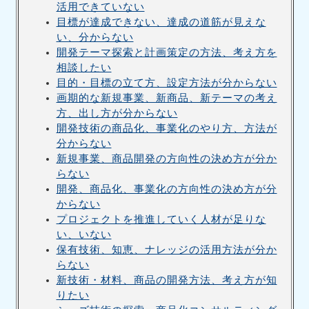
活用できていない
目標が達成できない、達成の道筋が見えな
い、分からない
開発テーマ探索と計画策定の方法、考え方を
相談したい
目的・目標の立て方、設定方法が分からない
画期的な新規事業、新商品、新テーマの考え
方、出し方が分からない
開発技術の商品化、事業化のやり方、方法が
分からない
新規事業、商品開発の方向性の決め方が分か
らない
開発、商品化、事業化の方向性の決め方が分
からない
プロジェクトを推進していく人材が足りな
い、いない
保有技術、知恵、ナレッジの活用方法が分か
らない
新技術・材料、商品の開発方法、考え方が知
りたい