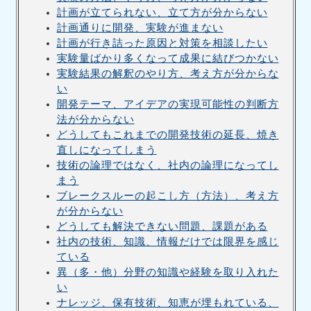
計画が立てられない、立て方が分からない
計画通りに開発、実験が進まない
計画が行き詰った原因と対策を相談したい
実験量ばかり多くなって成果に結びつかない
実験結果の解釈のやり方、考え方が分からな
い
開発テーマ、アイデアの実現可能性の判断方
法が分からない
どうしてもこれまでの開発技術の延長、焼き
直しになってしまう
技術の論理ではなく、社内の論理になってし
まう
ブレークスルーの起こし方（方法）、考え方
が分からない
どうしても解決できない問題、課題がある
社内の技術、知識、情報だけでは限界を感じ
ている
異（多・他）分野の知識や経験を取り入れた
い
ナレッジ、保有技術、知恵が埋もれている、