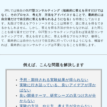
JRLでは独自の
OJT型コンサルティング（短絡的に答えを示すだけでは
なく、その
プロセス
、
考え方
、
方法
を
アドバイス
す
ることで、最終的には
自分達だけで自立的に答えを得られるようになる）
を特徴としておりま
す。丸投げで答えをアウトソースすることは簡単で、楽に答えを得るでき
るかもしれません。しかし、答えを得る方法が分からなければ、また同じ
ことを繰り返すだけです。OJT型コンサルティングは言わば並走型コンサ
ルティングです。答えを出すと共に、答えを得るプロセス学び、修得し
て、最終的には自分たちだけで自立的に行っていけるようになる、極論す
れば、最終的にはコンサルティングは不要になることを目指します。
例えば、こんな問題を解決します
予想・期待される実験結果が得られない
実験に行き詰っている、良いアイデアが浮か
ばない
良い開発テーマ、研究シーズの見つけ方が分
からない
実験の方法、やり方、考え方が分からない