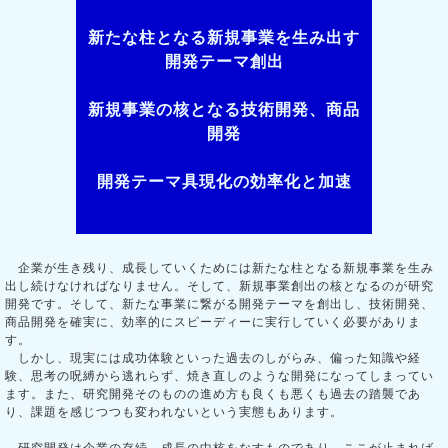
新たな柱となる新規事業を生み出す
開発テーマ創出
新規事業の核となる技術開発、商品
開発
開発テーマ具現化の効率化と加速
企業が生き残り、成長していくためには新たな柱となる新規事業を生み
出し続けなければなりません。そして、新規事業創出の核となるのが研究
開発です。そして、新たな事業に繋がる開発テーマを創出し、技術開発、
商品開発を確実に、効率的にスピーディーに実行していく必要がありま
す。
しかし、現実には成功体験といった過去のしがらみ、偏った知識や経
験、思考の呪縛から逃れらず、焼き直しのような開発になってしまってい
ます。また、研究開発そのものの進め方も良くも悪くも過去の踏襲であ
り、課題を感じつつも変われないという実態もあります。