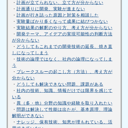
・
計画が立てられない、立て方が分からない
・
計画通りに開発、実験が進まない
・
計画が行き詰った原因と対策を相談した
・
実験量ばかり多くなって成果に結びつかない
・
実験結果の解釈のやり方、考え方が分からない
・
開発テーマ、アイデアの実現可能性の判断方法
が分からない
・
どうしてもこれまでの開発技術の延長、焼き直
しになってしまう
・
技術の論理ではなく、社内の論理になってしま
う
・
ブレークスルーの起こし方（方法）、考え方が
分からない
・
どうしても解決できない問題、課題がある
・
社内の技術、知識、情報だけでは限界を感じて
いる
・
異（多・他）分野の知識や経験を取り入れたい
・
問題は解決して性能は出たが、基本原理、理論
解明ができない
・
ナレッジ、保有技術、知恵が埋もれている、活