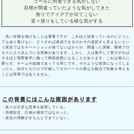
ゴールに到達できる気がしない
目標が間違っていたような気がしてきた
焦りでアイデアが出てこない
堂々巡りをしている様な気がする
高い目標を掲げることは重要ですが、これほど頑張っているのにどうし
ても辿り着けない、どうすれば達成できるのかその道筋すら見えないとい
う状況ではモチベーションが保てないばかりか、間違った実験、開発プロ
セスに入り込んでいる危険があります。しかし、人は集中して努力すれば
するほど視野狭窄に陥って蛸壺状態になることがあります。これは個人に
限らず、チームや組織であっても同じです。そのような状況になってしま
ったら、自分たちだけで打破してゼロベースの異なる観点で対象を考える
ことは容易ではありません。
・焦りが正常な思考を妨害している。
・目標設定、計画が適切ではなかった。
・状況の理解がきちんとできていない。