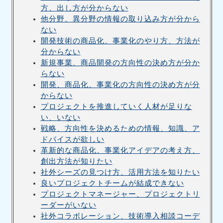
方、出し方が分からない
他分野、異分野の情報の取り込み方が分から
ない
開発技術の商品化、事業化のやり方、方法が
分からない
新規事業、商品開発の方向性の決め方が分か
らない
開発、商品化、事業化の方向性の決め方が分
からない
プロジェクトを推進していく人材が足りな
い、いない
戦略、方向性を決めるための情報、知識、ア
ドバイスが欲しい
革新的な商品化、事業化アイデアの考え方、
創出方法が知りたい
社外シーズの見つけ方、活用方法を知りたい
良いプロジェクトチームが結成できない
プロジェクトマネージャー、プロジェクトリ
ーダーがいない
社外コラボレーション、技術導入相談コーデ