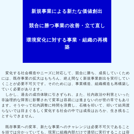
新規事業による新たな価値創出
競合に勝つ事業の改善・立て直し
環境変化に対する事業・組織の再構
築
変化する社会構造やニーズに対応して、競合に勝ち、成長していくため
には、既存事業の拡大はもちろん、絶え間なく新規事業創出を実行してい
くことが必要不可欠です。そのためには、事業構造、組織構造も再構築し
ていく必要があります。
しかし、過去の成功体験に引きずられ、また、社内政治や利害といった
非論理的な障害に影響されて変革は容易には進まないのが世の常でもあり
ます。そうやって社内調整に時間を浪費し、石橋を叩いて、叩いて結局渡
らないでは目まぐるしく変化する社会の中では成長はおろか、生き残るこ
とすらできません。
既存事業への変革、新たな事業へのチャレンジは必要不可欠であること
を頭では分かっていても、現実に組織内部だけで適切に実行することは容