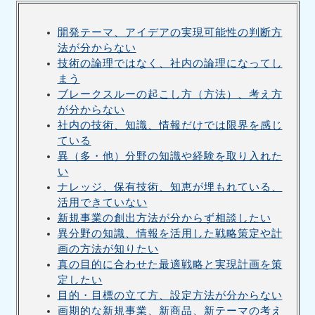
開発テーマ、アイデアの実現可能性の判断方
法が分からない
技術の論理ではなく、社内の論理になってし
まう
ブレークスルーの起こし方（方法）、考え方
が分からない
社内の技術、知識、情報だけでは限界を感じ
ている
異（多・他）分野の知識や経験を取り入れた
い
ナレッジ、保有技術、知恵が埋もれている、
活用できていない
新規事業の創出方法が分からず相談したい
異分野の知識、情報を活用した戦略策定や計
画の方法が知りたい
真の目的に合わせた最適戦略と実現計画を策
定したい
目的・目標の立て方、設定方法が分からない
画期的な新規事業、新商品、新テーマの考え