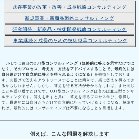
既存事業の改革・改善・成長戦略コンサルティング
新規事業・新商品戦略コンサルティング
研究開発、新商品・技術開発戦略コンサルティング
事業継続と成長のための技術継承コンサルティング
JRLでは独自の
OJT型コンサルティング（短絡的に答えを示すだけでは
なく、その
プロセス
、
考え方
、
方法
を
アドバイス
す
ることで、最終的には
自分達だけで自立的に答えを得られるようになる）
を特徴としておりま
す。丸投げで答えをアウトソースすることは簡単で、楽に答えを得るでき
るかもしれません。しかし、答えを得る方法が分からなければ、また同じ
ことを繰り返すだけです。OJT型コンサルティングは言わば並走型コンサ
ルティングです。答えを出すと共に、答えを得るプロセス学び、修得し
て、最終的には自分たちだけで自立的に行っていけるようになる、極論す
れば、最終的にはコンサルティングは不要になることを目指します。
例えば、こんな問題を解決します