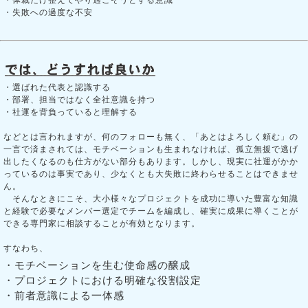
・失敗への過度な不安
・選ばれた代表と認識する
・部署、担当ではなく全社意識を持つ
・社運を背負っていると理解する
などとは言われますが、何のフォローも無く、「あとはよろしく頼む」の
一言で済まされては、モチベーションも生まれなければ、孤立無援で逃げ
出したくなるのも仕方がない部分もあります。しかし、現実に社運がかか
っているのは事実であり、少なくとも大失敗に終わらせることはできませ
ん。
そんなときにこそ、大小様々なプロジェクトを成功に導いた豊富な知識
と経験で必要なメンバー選定でチームを編成し、確実に成果に導くことが
できる専門家に相談することが有効となります。
すなわち、
・モチベーションを生む使命感の醸成
・プロジェクトにおける明確な役割設定
・前者意識による一体感