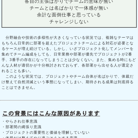
各自の主張ばかりでチームの意味が無い
チームとは名ばかりで一体感が無い
余計な面倒仕事と思っている
チャレンジしない
分野融合や技術の多様性が大きくなっている状況では、複雑なテーマは
もちろん日常的に部署を超えたプロジェクトチームによる対応が必要とな
るケースが増え続けている。しかし、いざプロジェクト化してメンバーを
集めてチーム編成をしても、日常業務や部署が優先でプロジェクトが2番
手、3番手の存在になってしまうことは少なくない。また、集める時にもど
んな人材が適切かが十分検討されておらず、各部署から出せる人が選定さ
れることも多い。
このような状況では、プロジェクトやチーム自体が名ばかりで、体裁だ
け整えて自然消滅という事態になってしまい、期待される成果は到底得る
ことはできません。
・やらされ仕事意識
・部署間の縄張り意識
・プロジェクトの重要性と価値を理解していない
・体裁だけ整えてやり過ごそうとする意識