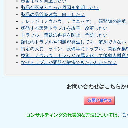
歩留まりを向上したい
製品が不良となった原因を究明したい
製品の品質を改善、向上したい
ナレッジ（ノウハウ、テクニック）、暗黙知の継承
頻発する製造トラブルを改善、改革したい
トラブル、問題の再発を防止、予防したい
類似のトラブルや問題が発生しても、解決できない
特定の人員、ライン、設備等にトラブル、問題が集
技術、ノウハウ、ナレッジが属人化して後継人材育
なぜトラブルや問題が解決できたかわからない
お問い合わせはこちらか
コンサルティングの代表的な方法については、
こ