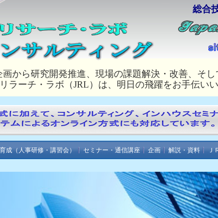
総合
企画から研究開発推進、現場の課題解決・改善、そし
リラーチ・ラボ（JRL）は、明日の飛躍をお手伝い
育成（人事研修・講習会）
セミナー・通信講座
企画
解説・資料
Ｊ