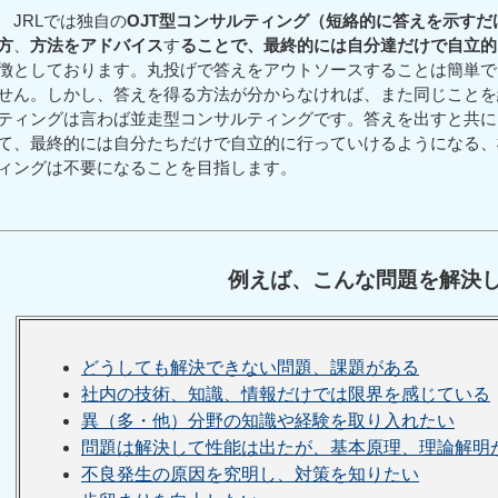
JRLでは独自の
OJT型コンサルティング（短絡的に答えを示すだ
方
、
方法
を
アドバイス
す
ることで、最終的には自分達だけで自立的
徴としております。丸投げで答えをアウトソースすることは簡単で
せん。しかし、答えを得る方法が分からなければ、また同じことを
ティングは言わば並走型コンサルティングです。答えを出すと共に
て、最終的には自分たちだけで自立的に行っていけるようになる、
ィングは不要になることを目指します。
例えば、こんな問題を解決
どうしても解決できない問題、課題がある
社内の技術、知識、情報だけでは限界を感じている
異（多・他）分野の知識や経験を取り入れたい
問題は解決して性能は出たが、基本原理、理論解明
不良発生の原因を究明し、対策を知りたい