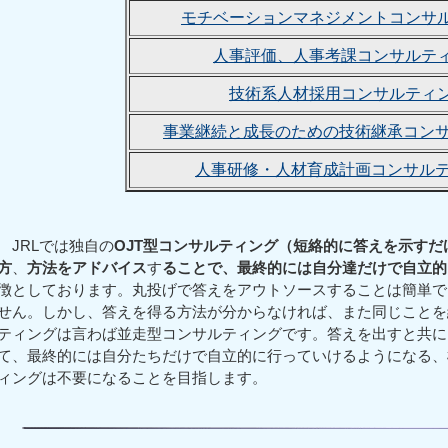
モチベーションマネジメントコンサ
人事評価、人事考課コンサルテ
技術系人材採用コンサルティ
事業継続と成長のための技術継承コン
人事研修・人材育成計画コンサル
JRLでは独自の
OJT型コンサルティング（短絡的に答えを示すだ
方
、
方法
を
アドバイス
す
ることで、最終的には自分達だけで自立的
徴としております。丸投げで答えをアウトソースすることは簡単で
せん。しかし、答えを得る方法が分からなければ、また同じことを
ティングは言わば並走型コンサルティングです。答えを出すと共に
て、最終的には自分たちだけで自立的に行っていけるようになる、
ィングは不要になることを目指します。