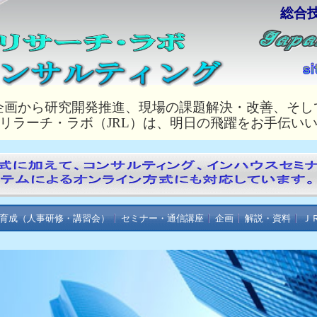
総合
企画から研究開発推進、現場の課題解決・改善、そし
リラーチ・ラボ（JRL）は、明日の飛躍をお手伝い
育成（人事研修・講習会）
セミナー・通信講座
企画
解説・資料
Ｊ