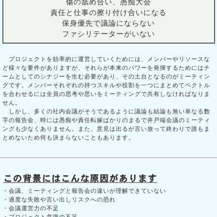
傷の舐め合い、愚痴大会
責任と仕事の擦り付け合いになる
保身優先で議論にならない
ファシリテーターがいない
プロジェクトを効率的に運営していくためには、メンバーやリソースな
ど様々な要件がありますが、それらが本来のパワーを発揮するためにはチ
ームとしてのシナジーを生む必要があり、その土台となるのがミーティン
グです。メンバーそれぞれの持つスキルや役割を一つにまとめてベクトル
を合わせるには全員の思考や思いをミーティングで共有しなければなりま
せん。
しかし、多くの社内会議がそうであるように議論も結論も無い単なる数
字の報告会、時には愚痴や責任転嫁ばかりのまるで井戸端会議のミーティ
ングも少なくありません。また、意見は出るが言い放って終わりで誰もま
とめないため何も決まらないこともあります。
・会議、ミーティングと報告会の違いが理解できていない
・過度な失敗や言い出しリスクへの恐れ
・会議運営力の不足
・プロジェクト意識の不足