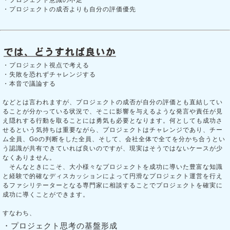
・プロジェクトの成否よりも自分の評価優先
・プロジェクト視点で考える
・失敗を恐れずチャレンジする
・本音で議論する
などとは言われますが、プロジェクトの成否が自分の評価とも直結してい
ることが分かっている状況で、そこに影響を与えるような発言や責任が見
え隠れする行動を取ることには勇気も必要となります。何としても成功さ
せるという気持ちは重要ながら、プロジェクトはチャレンジであり、チー
ム全員、Goの判断をした全員、そして、会社全体で全てを分かち合うとい
う認識が共有できていれば良いのですが、現実はそうではないケースが少
なくありません。
そんなときにこそ、大小様々なプロジェクトを成功に導いた豊富な知識
と経験で的確なディスカッションによって円滑なプロジェクト運営を行え
るファシリテーターとなる専門家に相談することでプロジェクトを確実に
成功に導くことができます。
すなわち、
・プロジェクト思考の基盤形成