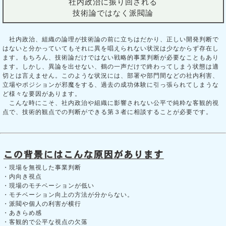
社内政治に振り回される
技術論ではなく派閥論
社内政治、組織の論理が技術論の前に立ちはだかり、正しい開発判断で
はないと分かっていてもそれに異を唱えられない状況は少なからず存在し
ます。もちろん、技術論だけではない戦略的事業判断が必要なこともあり
ます。しかし、異論を出せない、鶴の一声だけで終わってしまう状態は適
切とは言えません。このような状況には、部署や部門間などの社内利害、
立場やポジションが邪魔をする、過去の成功体験に引っ張られてしまうな
ど様々な要因があります。
こんな時にこそ、社内政治や組織に影響されない公平で純粋な客観的視
点で、技術的観点での判断ができる第３者に相談することが必要です。
・現場を無視した事業判断
・内向き視点
・現場のモチベーションが低い
・モチベーション向上の方法が分からない。
・派閥や個人の利害が横行
・あきらめ感
・客観的で公平な視点の欠落