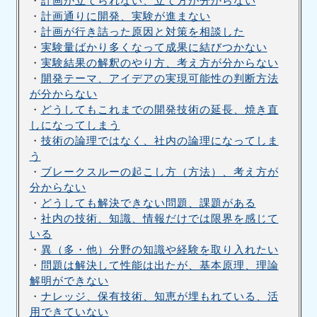
・
計画が立てられない、立て方が分からない
・
計画通りに開発、実験が進まない
・
計画が行き詰った原因と対策を相談した
・
実験量ばかり多くなって成果に結びつかない
・
実験結果の解釈のやり方、考え方が分からない
・
開発テーマ、アイデアの実現可能性の判断方法
が分からない
・
どうしてもこれまでの開発技術の延長、焼き直
しになってしまう
・
技術の論理ではなく、社内の論理になってしま
う
・
ブレークスルーの起こし方（方法）、考え方が
分からない
・
どうしても解決できない問題、課題がある
・
社内の技術、知識、情報だけでは限界を感じて
いる
・
異（多・他）分野の知識や経験を取り入れたい
・
問題は解決して性能は出たが、基本原理、理論
解明ができない
・
ナレッジ、保有技術、知恵が埋もれている、活
用できていない