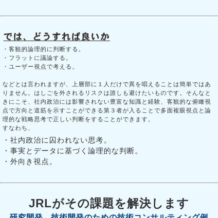
・客観的論理的に判断する。
・フラットに議論する。
・ユーザー視点で考える。
などとは言われますが、上層部に１人だけで異を唱えることは簡単ではあ
りません。はしごを外されるリスクは誰しも避けたいものです。そんなと
きにこそ、社内政治には影響されない豊富な知識と経験、客観的な俯瞰視
点で方向と道筋を示すことができる第３者が入ることで多面複眼視点と論
理的な戦略思考で正しい判断をすることができます。
すなわち、
・社内政治に囚われない思考。
・事実とデータに基づく論理的な判断。
・外向き視点。
JRLがその課題を解決します
研究開発、技術開発のための技術コンサルティング例