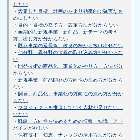
したい
・
設定した目標、計画のをより効率的で確実なも
のにしたい
・
目的・目標の立て方、設定方法が分からない
・
画期的な新規事業、新商品、新テーマの考え
方、出し方が分からない
・
既存事業の延長線、改良の枠から抜け出せない
・
他分野、異分野の情報の取り込み方が分からな
い
・
開発技術の商品化、事業化のやり方、方法が分
からない
・
新規事業、商品開発の方向性の決め方が分から
ない
・
開発、商品化、事業化の方向性の決め方が分か
らない
・
プロジェクトを推進していく人材が足りない、
いない
・
戦略、方向性を決めるための情報、知識、アド
バイスが欲しい
・
保有技術、知恵、ナレッジの活用方法が分から