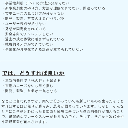
・事業性判断（FS）の方法が分からない
・新事業創出のやり方、方法が理解できてない、間違っている
・市場ニーズの見つけ方が分からない
・開発、製造、営業の３者がバラバラ
・ユーザー視点が足りない
・発想が固定化されている
・安全志向でチャレンジしない
・過去の成功体験に引きずられている
・戦略的考え方ができていない
・事業化が具現化できる計画が立てられていない
・革新的発想で「死の谷」を超える
・市場のニーズをいち早く掴む
・開発、製造、営業が一丸となる
などとは言われますが、頭では分かっていても新しいものを生みだそうと
すればするほど焦りが膨らみ、思考が固まっていきます。しかし、そんな
ときにこそ多分野にわたる知識と経験に基づいた多面的発想が加わること
で、飛躍的なブレークスルーが起きるのです。そして、そこから次代を担
う新規事業が創出されます。