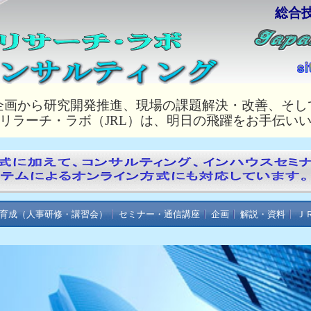
総合
企画から研究開発推進、現場の課題解決・改善、そし
リラーチ・ラボ（JRL）は、明日の飛躍をお手伝い
育成（人事研修・講習会）
セミナー・通信講座
企画
解説・資料
Ｊ