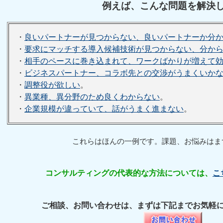
例えば、こんな問題を解決
・
良いパートナーが見つからない、良いパートナーか分
・
要求にマッチする導入候補技術が見つからない、分か
・
相手のペースに巻き込まれて、ワークばかりが増えて
・
ビジネスパートナー、コラボ先との交渉がうまくいか
・
調整役が欲しい
。
・
異業種、異分野のため良くわからない
。
・
企業規模が違っていて、話がうまく進まない
。
これらはほんの一例です。課題、お悩みはま
コンサルティングの代表的な方法については、
こ
ご相談、お問い合わせは、まずは下記までお気軽