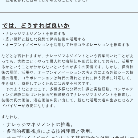
・ナレッジマネジメントを推進する
・広い視野と新たな発想で保有技術を活用する
・オープンイノベーションを活用して外部コラボレーションを推進する
などとは言われますが、ナレッジマネジメントという言葉聞いたことがあ
っても、実際にどうやって属人的な暗黙知を形式知化して共有し、活用す
るかということが分からないというのが多くの実情です。しかし、保有技
術の展開、活用や、オープンイノベーションの考え方による外部シーズ技
術の活用、コラボレーションは時代の流れとそれに伴う要求に対応して、
生き残り、成長していくためには必要不可欠です。
そのようなときにこそ、多種多様な分野の知識と実務経験、コンサルテ
ィング経験に基づいた多面的複眼視点でナレッジマネジメントを推進し、
技術の真の価値、潜在価値を見い出して、新たな活用の道を生みだせるア
ドバイザーが必要になります。
すなわち、
・ナレッジマネジメントの推進。
・多面的複眼視点による技術評価と活用。
・オープンイノベーションによる技術融合と外部コラボレー