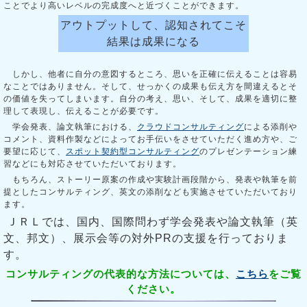
ことでより高いレベルの完成度へと近づくことができます。
アウトプットして、認知されてこそ
結果は成果になる
しかし、他者に自分の意図するところ、思いを正確に伝えることは容易
なことではありません。そして、せっかくの成果も伝え方を間違えるとそ
の価値を失ってしまいます。自分の考え、思い、そして、成果を適切に整
理して表現し、伝えることが必要です。
学会発表、論文執筆における、
クラウドコンサルティング
による添削や
コメント、資料作製などによってお手伝いをさせていただく進め方や、ご
要望に応じて、
スポット契約型コンサルティング
のプレゼンテーション練
習などにも対応させていただいております。
もちろん、ストーリー原案の作成や実験計画段階から、発表や執筆を前
提としたコンサルティング、英文の添削なども実施させていただいており
ます。
ＪＲＬでは、国内、国際問わず学会発表や論文執筆（英
文、邦文）、展示会等の対外PRの支援を行っておりま
す。
コンサルティングの代表的な方法については、
こちら
をご覧
ください。