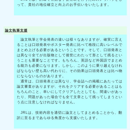
って、貴社の地位確立と向上のお手伝いをいたします。
論文執筆支援
論文執筆と学会発表の違いは様々なありますが、確実に言え
ることは口頭発表やポスター発表に比べて格段に高いレベルで
まとめ上げる必要があるということです。そして、口頭発表と
は異なり全てが出版物として後世にわたって形として残るとい
うことも重要なことです。もちろん、英語など外国語でまとめ
る能力も必要になります。しかし、このように乗り越えなけれ
ばならない壁も高い代わりに、その効果は口頭発表とは比べ物
にならないものがあります。
通常は、口頭発表とは異なり、学会誌への掲載にあたっては
論文審査がありますが、それをクリアする必要があることはも
ちろんのこと、幸いにしてクリアしたとしても、間違いがあっ
たり、問題があった場合でも全て文章として残ってしまうとい
う点に注意しなければなりません。
JRLは、技術内容を適切に論文としてまとめることから、翻
訳に至るまであらゆる角度から支援いたします。