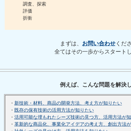
調査、探索
評価
折衝
まずは、
お問い合わせ
くだ
全てはその一歩からスタート
例えば、こんな問題を解決
・
新技術・材料、商品の開発方法、考え方が知りたい
・
既存の保有技術の活用方法が知りたい
・
活用可能な埋もれたシーズ技術の見つ方、活用方法が
・
革新的な商品化、事業化アイデアの考え方、創出方法