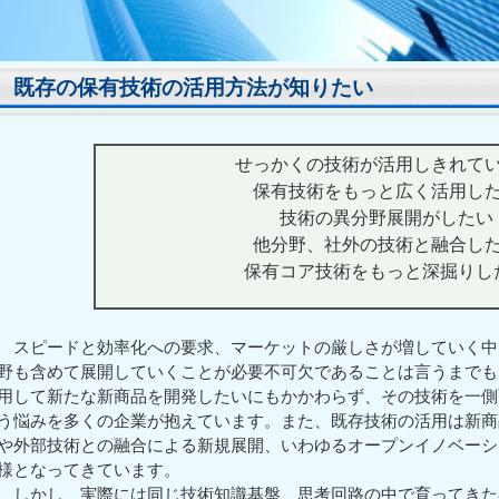
既存の保有技術の活用方法が知りたい
せっかくの技術が活用しきれて
保有技術をもっと広く活用し
技術の異分野展開がしたい
他分野、社外の技術と融合し
保有コア技術をもっと深掘りし
スピードと効率化への要求、マーケットの厳しさが増していく中
野も含めて展開していくことが必要不可欠であることは言うまでも
用して新たな新商品を開発したいにもかかわらず、その技術を一側
う悩みを多くの企業が抱えています。また、既存技術の活用は新商
や外部技術との融合による新規展開、いわゆるオープンイノベーシ
様となってきています。
しかし、実際には同じ技術知識基盤、思考回路の中で育ってきた