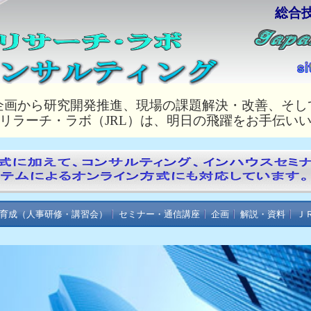
総合
企画から研究開発推進、現場の課題解決・改善、そし
リラーチ・ラボ（JRL）は、明日の飛躍をお手伝い
育成（人事研修・講習会）
セミナー・通信講座
企画
解説・資料
Ｊ