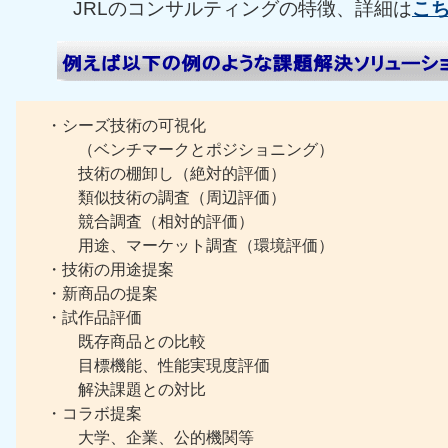
JRLのコンサルティングの特徴、詳細は
こ
・シーズ技術の可視化
（ベンチマークとポジショニング）
技術の棚卸し（絶対的評価）
類似技術の調査（周辺評価）
競合調査（相対的評価）
用途、マーケット調査（環境評価）
・技術の用途提案
・新商品の提案
・試作品評価
既存商品との比較
目標機能、性能実現度評価
解決課題との対比
・コラボ提案
大学、企業、公的機関等