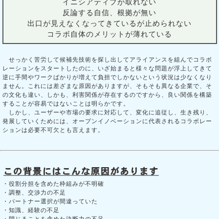
イニシアティブが取れない
反論する自信、根拠が無い
出口が見えなくなってきているが止められない
コラボ自体のメリットが薄れている
せっかく苦労して候補先技術を探し出してアライアンスを組んでコラボ
レーションをスタートしたのに、いざ始まると様々な問題が浮上してきて
逆に手間やワークばかりが増えて負担でしかないという状況は少なくなり
ません。これには差ざまな原因がありますが、そもそも異なる企業で、そ
の文化も違い、しかも、利害関係が存在するのですから、良い関係を構築
することが容易ではないことは明らかです。
しかし、ユーザーや市場の要求に対応して、変化に追従し、生き残り、
発展していくためには、オープンイノベーションに代表されるコラボレー
ションは必要不可欠とも言えます。
・役割分担を含めた枠組みが不明確
・調整、交渉力の不足
・パートナー選択が間違っていた
・知識、経験の不足
・閉じることを含めた決断力の不足