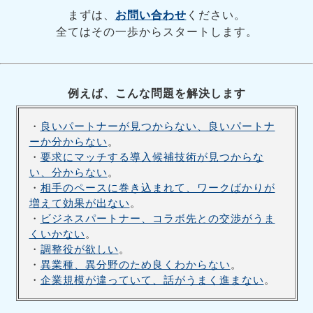
まずは、
お問い合わせ
ください。
全てはその一歩からスタートします。
例えば、こんな問題を解決します
・
良いパートナーが見つからない、良いパートナ
ーか分からない
。
・
要求にマッチする導入候補技術が見つからな
い、分からない
。
・
相手のペースに巻き込まれて、ワークばかりが
増えて効果が出ない
。
・
ビジネスパートナー、コラボ先との交渉がうま
くいかない
。
・
調整役が欲しい
。
・
異業種、異分野のため良くわからない
。
・
企業規模が違っていて、話がうまく進まない
。