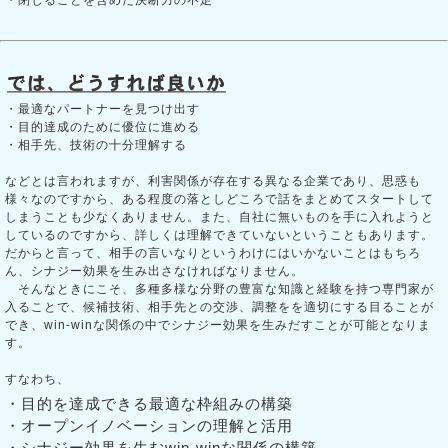
・最適なパートナーを見つけ出す
・目的達成のために優位に進める
・相手先、技術の十分理解する
などとは言われますが、利害関係が存在する異なる企業であり、思惑も
様々なのですから、ある程度の落としどころで話をまとめてスタートして
しまうことも少なくありません。また、自社に無いものを手に入れようと
しているのですから、詳しくは理解できていないということもあります。
だからと言って、相手の言いなりというわけにはいかないことはもちろ
ん、シナジー効果を生み出さなければなりません。
そんなときにこそ、多種多様な分野の豊富な知識と経験を持つ専門家が
入ることで、候補技術、相手先との交渉、調整をを適切にする目ることが
でき、win-winな関係の中でシナジー効果を生みだすことが可能となりま
す。
すなわち、
・目的を達成できる最適な枠組みの構築
・オープンイノベーションの理解と活用
・シナジー効果を生むwin-winな関係の構築