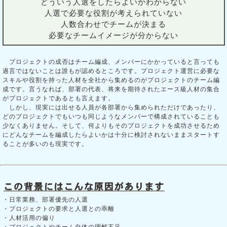
どういう人選をしたらよいかわからない
人選で必要な役割が考えられていない
人数合わせでチームが決まる
必要なチームイメージが分からない
プロジェクトの成否はチーム編成、メンバーにかかっていると言っても
過言ではないことは誰もが認めるところです。プロジェクト運営に必要な
スキルや役割を持った人材を全社から集めるのがプロジェクトのチーム編
成です。言うなれば、部署の代表、将来を期待されたエース級人材の集合
がプロジェクトであるとも言えます。
しかし、現実には出せる人員が各部署から集められただけであったり、
どのプロジェクトでもいつも同じようなメンバーで構成されていることも
少なくありません。そして、何よりもそのプロジェクトを成功させるため
にどんなチームを編成したらよいかは十分に検討されないままスタートす
ることが多いのも現実です。
・日常業務、部署優先の人選
・プロジェクトの要求と人選との乖離
・人材活用の偏り
・プロジェクトやチーム自体の理解不足