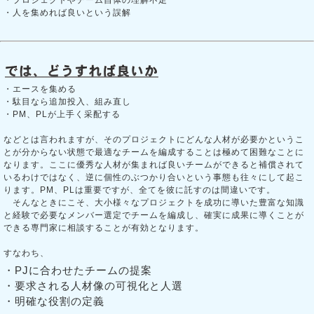
・人を集めれば良いという誤解
・エースを集める
・駄目なら追加投入、組み直し
・PM、PLが上手く采配する
などとは言われますが、そのプロジェクトにどんな人材が必要かというこ
とが分からない状態で最適なチームを編成することは極めて困難なことに
なります。ここに優秀な人材が集まれば良いチームができると補償されて
いるわけではなく、逆に個性のぶつかり合いという事態も往々にして起こ
ります。PM、PLは重要ですが、全てを彼に託すのは間違いです。
そんなときにこそ、大小様々なプロジェクトを成功に導いた豊富な知識
と経験で必要なメンバー選定でチームを編成し、確実に成果に導くことが
できる専門家に相談することが有効となります。
すなわち、
・PJに合わせたチームの提案
・要求される人材像の可視化と人選
・明確な役割の定義