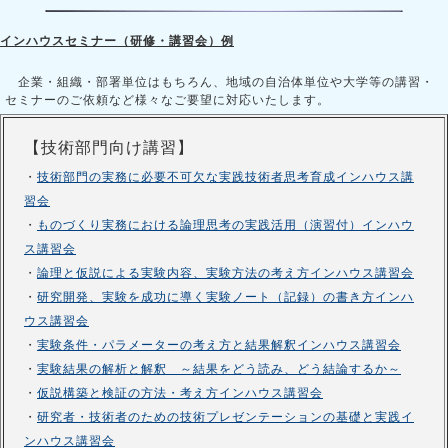
インハウスセミナー（研修・講習会）例
企業・組織・部署単位はもちろん、地域の自治体単位や大学等の講習・
セミナーのご依頼など様々なご要望に対応いたします。
【技術部門向け講習】
・
技術部門の実務に必要不可欠な実践技術者思考育成インハウス講
習会
・
ものづくり実務における論理思考の実践活用（演習付）インハウ
ス講習会
・
論理と仮説による実験内容、実験方法の考え方インハウス講習会
・
研究開発、実験を成功に導く実験ノート（記録）の書き方インハ
ウス講習会
・
実験条件・パラメーターの考え方と結果解釈インハウス講習会
・
実験結果の解析と解釈 ～結果をどう読み、どう結論するか～
・
仮説構築と検証の方法・考え方インハウス講習会
・
研究者・技術者のための技術プレゼンテーションの基礎と実践イ
ンハウス講習会