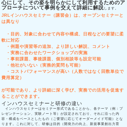
心にして、その姿を明らかにして利用するためのア
プローチについて事例を交えて詳細に解説
します。
JRLインハウスセミナー（講習会）は、
オープンセミナーと
は異なり
・目的、対象に合わせて内容や構成、日程などの要望に柔
軟に対応
・例題や演習等の追加、より詳しい解説、コメント
・実務に合わせたワークショップの実施
・事前課題、事後課題、個別相談等も設定可能
・他社がいない（実務的質問も可能）
・コストパフォーマンスが高い（人数ではなく回数単位で
費用算定）
が可能であり、より詳細に深く学び、実務での活用を促進す
ることができます。
インハウスセミナーと研修の違い
インハウスセミナーはセミナー形式であることから、各テーマ（例：プ
レゼンテーション、実験ノート等）が設定されており、それに沿った内
容・構成をベースとしたもの（ご要望に応じてオーダーメイド可能）とな
ります。これに対して、研修は目的（開発力の向上、新規事業創出力育