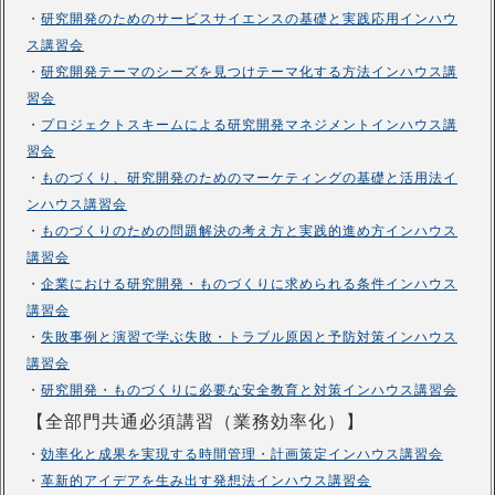
・
研究開発のためのサービスサイエンスの基礎と実践応用インハウ
ス講習会
・
研究開発テーマのシーズを見つけテーマ化する方法インハウス講
習会
・
プロジェクトスキームによる研究開発マネジメントインハウス講
習会
・
ものづくり、研究開発のためのマーケティングの基礎と活用法イ
ンハウス講習会
・
ものづくりのための問題解決の考え方と実践的進め方インハウス
講習会
・
企業における研究開発・ものづくりに求められる条件インハウス
講習会
・
失敗事例と演習で学ぶ失敗・トラブル原因と予防対策インハウス
講習会
・
研究開発・ものづくりに必要な安全教育と対策インハウス講習会
【全部門共通必須講習（業務効率化）】
・
効率化と成果を実現する時間管理・計画策定インハウス講習会
・
革新的アイデアを生み出す発想法インハウス講習会