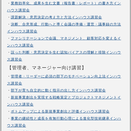
・
業務効率化、成果を生む文書（報告書・レポート）の書き方イン
ハウス講習会
・
課題解決・意思決定の考え方と方法インハウス講習会
・
決断、合意形成、行動へと導く会議の準備・運営・議事録の方法
インハウス講習会
・
ファシリテーションで会議、マネジメント、顧客対応を変えるイ
ンハウス講習会
・
誤った判断・意思決定を生む認知バイアスの理解と排除インハウ
ス講習会
【管理者、マネージャー向け講習】
・
管理者・リーダーに必須の部下のモチベーション向上法インハウ
ス講習会
・
部下が育ち自立的に動く指示の出し方インハウス講習会
・
新規事業創出を実現する戦略策定とプロジェクトマネジメントイ
ンハウス講習会
・
ボトムアップによる新規事業創出と評価インハウス講習会
・
事業の継続性と成長を有無行動心理による進化型技術継承インハ
ウス講習会