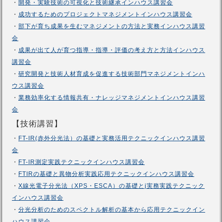
・
開発・実験技術の可視化と技術継承インハウス講習会
・
成功するためのプロジェクトマネジメントインハウス講習会
・
部下が育ち成果を生むマネジメントの方法と実務インハウス講習
会
・
成果が出て人が育つ指導・指導・評価の考え方と方法インハウス
講習会
・
研究開発と技術人材育成を促進する技術部門マネジメントインハ
ウス講習会
・
業務効率化する情報共有・ナレッジマネジメントインハウス講習
会
【技術講習】
・
FT-IR(赤外分光法）の基礎と実務活用テクニックインハウス講習
会
・
FT-IR測定実践テクニックインハウス講習会
・
FTIRの基礎と異物分析実践応用テクニックインハウス講習会
・
X線光電子分光法（XPS・ESCA）の基礎とj実務実践テクニック
インハウス講習会
・
分光分析のためのスペクトル解析の基本から応用テクニックイン
ハウス講習会