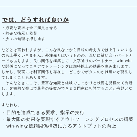
・必要な要求は全て満足させる
・的確な指示と監督
・少々の無理は押し通す
などとは言われますが、こんな風な上から目線の考え方では上手くいくも
のも上手くいきません。外注先とはいうものの、互いに補い合うパートナ
ーでもあります。良い関係を構築して、文字通りのパートナー、win-win
な関係になってこそアウトソーシングは期待以上の効果を生み出します。
しかし、現実には利害関係も存在し、どこかでボタンのかけ違いが発生し
てしまうこともあります。
そんなときにこそ、豊富な知識と経験でしっかりと状況を見極めて判断
し、客観的な視点で最善の提案ができる専門家に相談することが有効とな
ります。
すなわち、
・目的を達成できる要求、指示の実行
・最大限の効果を実現するアウトソーシングプロセスの構築
・win-winな信頼関係構築によるアウトプットの向上