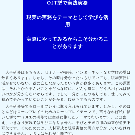
OJT型で実践実務
現実の実務をテーマとして学びを活
用
実際にやってみるからこそ分かるこ
とがあります
人事研修はもちろん、セミナーや書籍、インターネットなど学びの場は
数多くあります。しかし、その時は分かったつもりでいても、現場実務に
活かせていない、役に立たなかったという声が数多くあります。この原因
は、それらから学んだことをどんな時に、どんな風に、どう活用すれば良
いのかが分からないからです。そして、分かったつもりでも、使ってみて
初めて分かっていないことが分かる、腹落ちするものです。
人事研修等でもロールプレイは取り入れられています。しかし、そのほ
とんどはロールプレイのためのロールプレイテーマで、言うなれば絵に描
いた餅です（JRLの研修では実務に則したテーマで行います）。とは言
え、いきなり実践では学びになりません。学びと実践応用の両立が必要不
可欠です。そのためには、人材育成と現場実務の両方が分かっていなけれ
ばできません。ＪＲＬはそれが可能です。