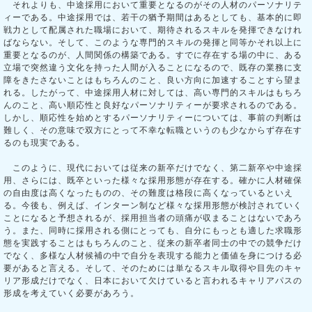
それよりも、中途採用において重要となるのがその人材のパーソナリテ
ィーである。中途採用では、若干の猶予期間はあるとしても、基本的に即
戦力として配属された職場において、期待されるスキルを発揮できなけれ
ばならない。そして、このような専門的スキルの発揮と同等かそれ以上に
重要となるのが、人間関係の構築である。すでに存在する場の中に、ある
立場で突然違う文化を持った人間が入ることになるので、既存の業務に支
障をきたさないことはもちろんのこと、良い方向に加速することすら望ま
れる。したがって、中途採用人材に対しては、高い専門的スキルはもちろ
んのこと、高い順応性と良好なパーソナリティーが要求されるのである。
しかし、順応性を始めとするパーソナリティーについては、事前の判断は
難しく、その意味で双方にとって不幸な転職というのも少なからず存在す
るのも現実である。
このように、現代においては従来の新卒だけでなく、第二新卒や中途採
用、さらには、既卒といった様々な採用形態が存在する。確かに人材確保
の自由度は高くなったものの、その難度は格段に高くなっているといえ
る。今後も、例えば、インターン制など様々な採用形態が検討されていく
ことになると予想されるが、採用担当者の頭痛が収まることはないであろ
う。また、同時に採用される側にとっても、自分にもっとも適した求職形
態を実践することはもちろんのこと、従来の新卒者同士の中での競争だけ
でなく、多様な人材候補の中で自分を表現する能力と価値を身につける必
要があると言える。そして、そのためには単なるスキル取得や目先のキャ
リア形成だけでなく、日本において欠けていると言われるキャリアパスの
形成を考えていく必要があろう。