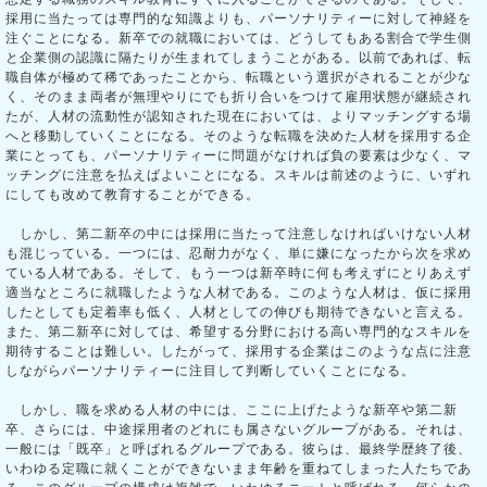
採用に当たっては専門的な知識よりも、パーソナリティーに対して神経を
注ぐことになる。新卒での就職においては、どうしてもある割合で学生側
と企業側の認識に隔たりが生まれてしまうことがある。以前であれば、転
職自体が極めて稀であったことから、転職という選択がされることが少な
く、そのまま両者が無理やりにでも折り合いをつけて雇用状態が継続され
たが、人材の流動性が認知された現在においては、よりマッチングする場
へと移動していくことになる。そのような転職を決めた人材を採用する企
業にとっても、パーソナリティーに問題がなければ負の要素は少なく、マ
ッチングに注意を払えばよいことになる。スキルは前述のように、いずれ
にしても改めて教育することができる。
しかし、第二新卒の中には採用に当たって注意しなければいけない人材
も混じっている。一つには、忍耐力がなく、単に嫌になったから次を求め
ている人材である。そして、もう一つは新卒時に何も考えずにとりあえず
適当なところに就職したような人材である。このような人材は、仮に採用
したとしても定着率も低く、人材としての伸びも期待できないと言える。
また、第二新卒に対しては、希望する分野における高い専門的なスキルを
期待することは難しい。したがって、採用する企業はこのような点に注意
しながらパーソナリティーに注目して判断していくことになる。
しかし、職を求める人材の中には、ここに上げたような新卒や第二新
卒、さらには、中途採用者のどれにも属さないグループがある。それは、
一般には「既卒」と呼ばれるグループである。彼らは、最終学歴終了後、
いわゆる定職に就くことができないまま年齢を重ねてしまった人たちであ