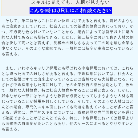
スキルは見えても、人柄が見えない
そして、第二新卒もこれに近い位置づけであると言える。前述のような
点に注意さえしていれば、社会人としての基礎的教育は終わっており、か
つ、不必要な色も付いていないことから、場合によっては新卒以上に魅力
的な人材であるとも期待できる。ただし、第二新卒において良き人材の割
合は決して高いとは言えず、見極めの難しさもあって二の足を踏む企業も
少なくない。そのような意味でも、一般的には新卒が主流になっていると
も言える。
また、いわゆるキャリア採用とも呼ばれる中途採用においては、これら
とは違った面での難しさがあると言える。中途採用においては、社会人と
しての基盤はすでに出来上がっていることは当然ながら大前提となる。わ
ざわざ中途採用をした者に対して、その企業独自の部分は別として、改め
て一般的な人材教育、特に社会人教育をすることは稀と言える。しかし、
残念ながら一部にはそのような教育が必要となってしまうような人材も混
じっていることが採用を難しくしている。そして、そのような人材はほと
んどの場合、専門的スキル面においても問題を抱えていることが多いと言
える。通常は、専門的スキルについては、職務経歴や専門面接などを通じ
て確認できることがほとんどである。特に、中途採用においては新卒より
も面接等の自由度が高いこともあり、他のケースに比べるとやりやすいと
も言える。