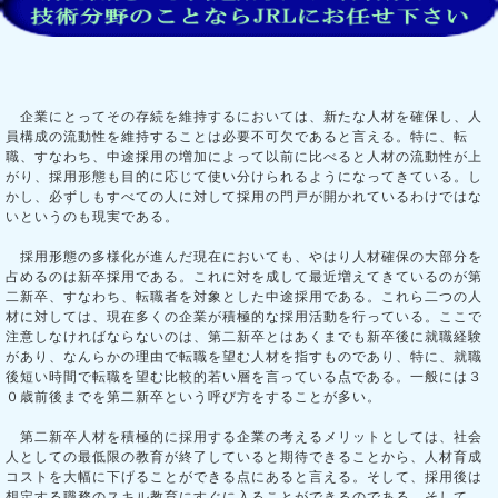
企業にとってその存続を維持するにおいては、新たな人材を確保し、人
員構成の流動性を維持することは必要不可欠であると言える。特に、転
職、すなわち、中途採用の増加によって以前に比べると人材の流動性が上
がり、採用形態も目的に応じて使い分けられるようになってきている。し
かし、必ずしもすべての人に対して採用の門戸が開かれているわけではな
いというのも現実である。
採用形態の多様化が進んだ現在においても、やはり人材確保の大部分を
占めるのは新卒採用である。これに対を成して最近増えてきているのが第
二新卒、すなわち、転職者を対象とした中途採用である。これら二つの人
材に対しては、現在多くの企業が積極的な採用活動を行っている。ここで
注意しなければならないのは、第二新卒とはあくまでも新卒後に就職経験
があり、なんらかの理由で転職を望む人材を指すものであり、特に、就職
後短い時間で転職を望む比較的若い層を言っている点である。一般には３
０歳前後までを第二新卒という呼び方をすることが多い。
第二新卒人材を積極的に採用する企業の考えるメリットとしては、社会
人としての最低限の教育が終了していると期待できることから、人材育成
コストを大幅に下げることができる点にあると言える。そして、採用後は
想定する職務のスキル教育にすぐに入ることができるのである。そして、