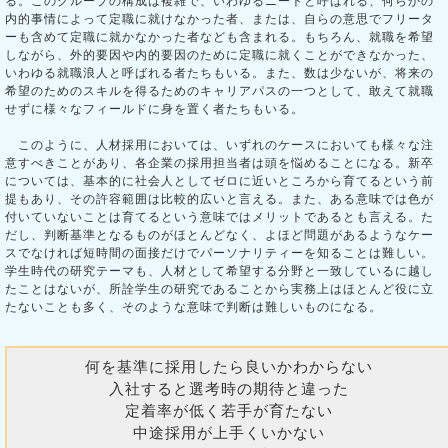
る。このグループの構成は複雑で、いわゆるニートと呼ばれる、何らかの
内的事情によって定職に就けなかった者、または、自らの意思でフリータ
ーも含めて定職に就かなかった者なども含まれる。もちろん、就職を希望
しながら、外的要因や内的要因のために定職に就くことができなかった、
いわゆる就職浪人と呼ばれる者たちもいる。また、数は少ないが、将来の
希望のためのスキルを得るためのキャリアパスの一つとして、敢えて就職
せずに様々なフィールドに身を置く者たちもいる。
このように、人材採用においては、いずれのケースにおいても様々な注
意すべきことがあり、各企業の採用担当者は頭を悩めることになる。新卒
については、基本的に社会人としてゼロに近いところから育てるという前
提もあり、その許容範囲は比較的広いと言える。また、ある意味では色が
付いていないことは育てるという意味ではメリットであるとも言える。た
だし、判断基準となるものがほとんどなく、よほど問題があるようなケー
スでなければ短時間の面接だけでパーソナリティーを知ることは難しい。
学生時代の研究テーマも、人材として希望する分野と一致しているに越し
たことはないが、所詮学生の研究であることから実務上はほとんど役に立
たないことも多く、そのような意味で判断は難しいものになる。
何を基準に採用したら良いかわからない
入社すると選考時の期待と違った
定着率が低く若手が育たない
中途採用が上手くいかない