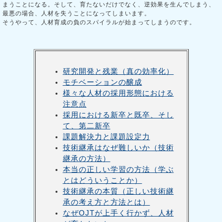
まうことになる。そして、育たないだけでなく、逆効果を生んでしまう、
最悪の場合、人材を失うことになってしまいます。
そうやって、人材育成の負のスパイラルが始まってしまうのです。
研究開発と残業（真の効率化）
モチベーションの醸成
様々な人材の採用形態における
注意点
採用における新卒と既卒、そし
て、第二新卒
課題解決力と課題設定力
技術継承はなぜ難しいか（技術
継承の方法）
本当の正しい学習の方法（学ぶ
とはどういうことか）
技術継承の本質（正しい技術継
承の考え方と方法とは）
なぜOJTが上手く行かず、人材