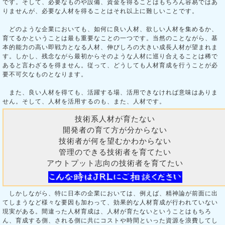
です。そして、必要なものや設備、資金を得ることはもちろん容易ではあ
りませんが、必要な人材を得ることはそれ以上に難しいことです。
どのような企業においても、如何に良い人材、欲しい人材を集めるか、
育てるかということは最も重要なことの一つです。当然のことながら、基
本的能力の高い即戦力となる人材、伸びしろの大きい成長人材が望まれま
す。しかし、残念ながら最初からそのような人材に巡り合えることは稀で
あると言わざるを得ません。従って、どうしても人材育成を行うことが必
要不可欠なものとなります。
また、良い人材を得ても、活躍する場、活用できなければ意味はありま
せん。そして、人材を活用するのも、また、人材です。
技術系人材が育たない
開発者の育て方が分からない
技術者が何を望むかわからない
管理のできる技術者を育てたい
アウトプット志向の技術者を育てたい
しかしながら、特に日本の企業においては、例えば、精神論が前面に出
てしまうなど様々な要因も加わって、効果的な人材育成が行われていない
現実がある。間違った人材育成は、人材が育たないということはもちろ
ん、育成する側、される側に共にコストや時間といった資源を浪費してし