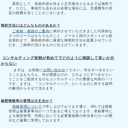
原則として、依頼内容が決まり正式発注となるまでは無料で
す。ただし、事前打ち合わせが必要な場合には、交通費等の所
定の経費を頂くことがございます。
契約方法にはどんなものがあるか？
ご依頼・相談のご案内
に例示させていただきました代表的な
３つのコースはもちろんのこと、メール１回のスポットから総
合契約まで、御依頼内容に最適な御契約方法を提案させていた
だき、ご納得の頂けるものに仕上げていきます。
コンサルティング依頼が初めてでどのように相談して良いか分
からない
まずは、お気軽に
お問い合わせ
ください。何をすべきかとい
うことはもちろん、何が課題なのか、どのようにすべきかとい
うことをご提供するのもコンサルティングの重要な内容の一つ
です。まずは、「コンサルティング」というものに対する疑問
の解消からさせて頂きます。
秘密情報等の管理は大丈夫か？
情報管理について
で申し上げております通り、JRLでは情報
管理は最重要事項の一つであると考えております。依頼番号に
よる個別管理、内部においても必要最低限の担当者だけへの開
示など厳重に管理しております。