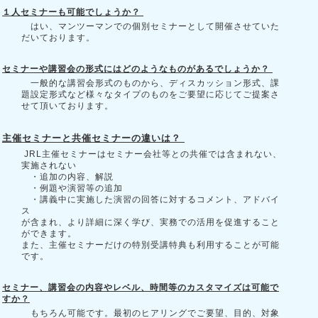
１人セミナーも可能でしょうか？
はい、マンツーマンでの個別セミナーとして開催させていた
だいております。
セミナーや講習会の形式にはどのようなものがあるでしょうか？
一般的な講習会形式のものから、ディスカッション形式、課
題設定形式など様々なタイプのものをご要望に応じてご提案さ
せて頂いております。
主催セミナーと共催セミナーの違いは？
JRL主催セミナーはセミナー会社等との共催では含まれない、
実施されない
・追加の内容、解説
・例題や演習等の追加
・講義中に実施した演習の回答に対するコメント、アドバイ
ス
が含まれ、より詳細に深く学び、実務での活用を促進すること
ができます。
また、主催セミナーだけの特別受講特典も利用することが可能
です。
セミナー、講習会の内容やレベル、時間等のカスタマイズは可能で
すか？
もちろん可能です。最初のヒアリングでご要望、目的、対象