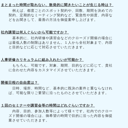
まとまった時間が取れない、散発的に聞きたいことが生じる時は？
例えば、都度ごとのスポット契約や、回数、期間を決めての
契約、定期的なミーティング契約など、緊急性や頻度、内容な
どをお聞きして、最善の方法を御提案申し上げます。
社内講習は何人ぐらいから可能ですか？
基本的に、社内研修や講習会などのクローズド開催の場合に
は最低人数の制限はありません。１人から全社対象まで、内容
と目的などに応じて対応させていただきます。
人事研修カリキュラムに組み入れたいが可能か？
もちろん、可能です。対象、期間、目的などに応じて、貴社
に合わせた内容をカスタマイズさせていただきます。
開催日程の自由度は？
日時、場所、時間など、基本的に既決の案件と重ならなけれ
ば、可能な限りご要望に沿ったものとさせていただきます。
１回のセミナーや講習会等の時間はどれぐらいですか？
内容、目的、参加人数等によって様々です。社内でのクロー
ズド開催の場合には、御希望の時間で目的に沿った内容を御提
案させていただきます。