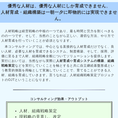
優秀な人材は、優秀な人材にしか育成できません
。
人材育成・組織構築は一朝一夕に即物的には実現できませ
ん。
人材戦略は経営戦略の中核の一つであり、最も時間と労力を割くべきも
のの一つです。そして、当然のことながら正しい、適切な方法、やり方で
人材育成を行っていくことが必須となります。
本コンサルティングでは、中心となる直接的な人材育成だけでなく、良
い人材、必要な人材を育成できるシステム、制度構築、そして、採用、評
価に至るまで人材、組織戦略全般についてソリューションを提供します。
実行においては、当然ながら実際に
人材育成
や
育成システムの構築
、
組織
戦略策定
などを実行していくことを軸とすると共に自立継続基盤形成とい
う教育的側面を両輪として実施していくことで、育てることができる人
材、組織を育成していきます。言うなれば、人材組織戦略策定プロジェク
トのOJTということになります。
コンサルティング効果・アウトプット
人材、組織戦略策定
現戦略の見直し、改定