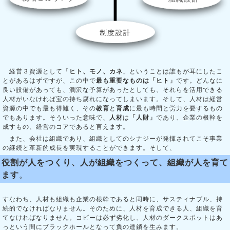
経営３資源として「
ヒト、モノ、カネ
」ということは誰もが耳にしたこ
とがあるはずですが、この中で
最も重要なものは「ヒト」
です。どんなに
良い設備があっても、潤沢な予算があったとしても、それらを活用できる
人材がいなければ宝の持ち腐れになってしまいます。そして、人材は経営
資源の中でも最も得難く、その
教育
と
育成
に最も時間と労力を要するもの
でもあります。そういった意味で、
人材
は
「人財」
であり、企業の根幹を
成すもの、経営のコアであると言えます。
また、会社は組織であり、組織としてのシナジーが発揮されてこそ事業
の継続と革新的成長を実現することができます。そして、
役割が人をつくり、人が組織をつくって、組織が人を育て
ます
。
すなわち、人材も組織も企業の根幹であると同時に、サスティナブル、持
続的でなければなりません。そのために、人材を育成できる人、組織を育
てなければなりません。コピーは必ず劣化し、人材のダークスポットはあ
っという間にブラックホールとなって負の連鎖を生みます。