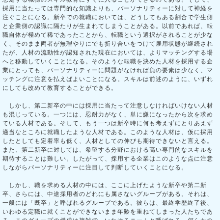
採用に当たっては専門的な知識よりも、パーソナリティーに対して神経を
注ぐことになる。新卒での就職においては、どうしてもある割合で学生側
と企業側の認識に隔たりが生まれてしまうことがある。以前であれば、転
職自体が極めて稀であったことから、転職という選択がされることが少な
く、そのまま両者が無理やりにでも折り合いをつけて雇用状態が継続され
たが、人材の流動性が認知された現在においては、よりマッチングする場
へと移動していくことになる。そのような転職を決めた人材を採用する企
業にとっても、パーソナリティーに問題がなければ負の要素は少なく、マ
ッチングに注意を払えばよいことになる。スキルは前述のように、いずれ
にしても改めて教育することができる。
しかし、第二新卒の中には採用に当たって注意しなければいけない人材
も混じっている。一つには、忍耐力がなく、単に嫌になったから次を求め
ている人材である。そして、もう一つは新卒時に何も考えずにとりあえず
適当なところに就職したような人材である。このような人材は、仮に採用
したとしても定着率も低く、人材としての伸びも期待できないと言える。
また、第二新卒に対しては、希望する分野における高い専門的なスキルを
期待することは難しい。したがって、採用する企業はこのような点に注意
しながらパーソナリティーに注目して判断していくことになる。
しかし、職を求める人材の中には、ここに上げたような新卒や第二新
卒、さらには、中途採用者のどれにも属さないグループがある。それは、
一般には「既卒」と呼ばれるグループである。彼らは、最終学歴終了後、
いわゆる定職に就くことができないまま年齢を重ねてしまった人たちであ