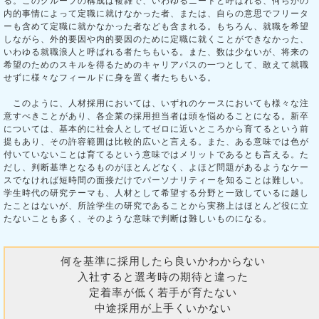
る。このグループの構成は複雑で、いわゆるニートと呼ばれる、何らかの
内的事情によって定職に就けなかった者、または、自らの意思でフリータ
ーも含めて定職に就かなかった者なども含まれる。もちろん、就職を希望
しながら、外的要因や内的要因のために定職に就くことができなかった、
いわゆる就職浪人と呼ばれる者たちもいる。また、数は少ないが、将来の
希望のためのスキルを得るためのキャリアパスの一つとして、敢えて就職
せずに様々なフィールドに身を置く者たちもいる。
このように、人材採用においては、いずれのケースにおいても様々な注
意すべきことがあり、各企業の採用担当者は頭を悩めることになる。新卒
については、基本的に社会人としてゼロに近いところから育てるという前
提もあり、その許容範囲は比較的広いと言える。また、ある意味では色が
付いていないことは育てるという意味ではメリットであるとも言える。た
だし、判断基準となるものがほとんどなく、よほど問題があるようなケー
スでなければ短時間の面接だけでパーソナリティーを知ることは難しい。
学生時代の研究テーマも、人材として希望する分野と一致しているに越し
たことはないが、所詮学生の研究であることから実務上はほとんど役に立
たないことも多く、そのような意味で判断は難しいものになる。
何を基準に採用したら良いかわからない
入社すると選考時の期待と違った
定着率が低く若手が育たない
中途採用が上手くいかない