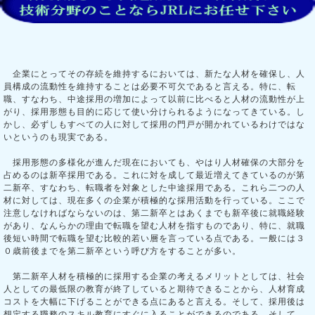
企業にとってその存続を維持するにおいては、新たな人材を確保し、人
員構成の流動性を維持することは必要不可欠であると言える。特に、転
職、すなわち、中途採用の増加によって以前に比べると人材の流動性が上
がり、採用形態も目的に応じて使い分けられるようになってきている。し
かし、必ずしもすべての人に対して採用の門戸が開かれているわけではな
いというのも現実である。
採用形態の多様化が進んだ現在においても、やはり人材確保の大部分を
占めるのは新卒採用である。これに対を成して最近増えてきているのが第
二新卒、すなわち、転職者を対象とした中途採用である。これら二つの人
材に対しては、現在多くの企業が積極的な採用活動を行っている。ここで
注意しなければならないのは、第二新卒とはあくまでも新卒後に就職経験
があり、なんらかの理由で転職を望む人材を指すものであり、特に、就職
後短い時間で転職を望む比較的若い層を言っている点である。一般には３
０歳前後までを第二新卒という呼び方をすることが多い。
第二新卒人材を積極的に採用する企業の考えるメリットとしては、社会
人としての最低限の教育が終了していると期待できることから、人材育成
コストを大幅に下げることができる点にあると言える。そして、採用後は
想定する職務のスキル教育にすぐに入ることができるのである。そして、