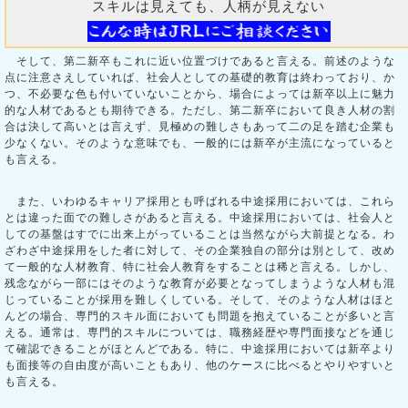
スキルは見えても、人柄が見えない
そして、第二新卒もこれに近い位置づけであると言える。前述のような
点に注意さえしていれば、社会人としての基礎的教育は終わっており、か
つ、不必要な色も付いていないことから、場合によっては新卒以上に魅力
的な人材であるとも期待できる。ただし、第二新卒において良き人材の割
合は決して高いとは言えず、見極めの難しさもあって二の足を踏む企業も
少なくない。そのような意味でも、一般的には新卒が主流になっていると
も言える。
また、いわゆるキャリア採用とも呼ばれる中途採用においては、これら
とは違った面での難しさがあると言える。中途採用においては、社会人と
しての基盤はすでに出来上がっていることは当然ながら大前提となる。わ
ざわざ中途採用をした者に対して、その企業独自の部分は別として、改め
て一般的な人材教育、特に社会人教育をすることは稀と言える。しかし、
残念ながら一部にはそのような教育が必要となってしまうような人材も混
じっていることが採用を難しくしている。そして、そのような人材はほと
んどの場合、専門的スキル面においても問題を抱えていることが多いと言
える。通常は、専門的スキルについては、職務経歴や専門面接などを通じ
て確認できることがほとんどである。特に、中途採用においては新卒より
も面接等の自由度が高いこともあり、他のケースに比べるとやりやすいと
も言える。