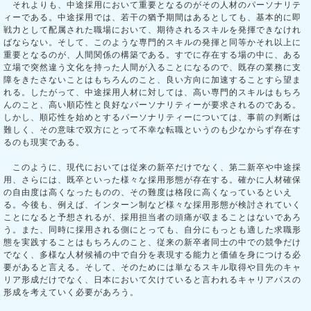
それよりも、中途採用において重要となるのがその人材のパーソナリテ
ィーである。中途採用では、若干の猶予期間はあるとしても、基本的に即
戦力として配属された職場において、期待されるスキルを発揮できなけれ
ばならない。そして、このような専門的スキルの発揮と同等かそれ以上に
重要となるのが、人間関係の構築である。すでに存在する場の中に、ある
立場で突然違う文化を持った人間が入ることになるので、既存の業務に支
障をきたさないことはもちろんのこと、良い方向に加速することすら望ま
れる。したがって、中途採用人材に対しては、高い専門的スキルはもちろ
んのこと、高い順応性と良好なパーソナリティーが要求されるのである。
しかし、順応性を始めとするパーソナリティーについては、事前の判断は
難しく、その意味で双方にとって不幸な転職というのも少なからず存在す
るのも現実である。
このように、現代においては従来の新卒だけでなく、第二新卒や中途採
用、さらには、既卒といった様々な採用形態が存在する。確かに人材確保
の自由度は高くなったものの、その難度は格段に高くなっているといえ
る。今後も、例えば、インターン制など様々な採用形態が検討されていく
ことになると予想されるが、採用担当者の頭痛が収まることはないであろ
う。また、同時に採用される側にとっても、自分にもっとも適した求職形
態を実践することはもちろんのこと、従来の新卒者同士の中での競争だけ
でなく、多様な人材候補の中で自分を表現する能力と価値を身につける必
要があると言える。そして、そのためには単なるスキル取得や目先のキャ
リア形成だけでなく、日本において欠けていると言われるキャリアパスの
形成を考えていく必要があろう。