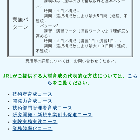
講義のみ（座学のみで構成される基本パター
ン）
時間：１日／構成～
期間：選択構成数により最大5日間（連続、不
実施パ
連続）
・パターン2
ターン
講習＋演習ワーク（演習ワークでより理解度を
高める）
時間：２日／構成（講義1日＋演習1日）～
期間：選択構成数により最大１０日間（連続、
不連続）
費用等の詳細については、お問い合わせください。
JRLがご提供する人材育成の代表的な方法については、
こち
ら
をご覧ください。
技術者育成コース
開発力育成コース
技術部門管理者育成コース
研究開発・新規事業創出促進コース
実験実務実践コース
業務効率化コース