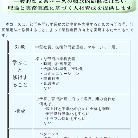
本コースは、部門を問わず業務の効率化を実現するための時間管理、計
画策定法の修得することによって業務遂行力向上を実現するためのもので
す。
対象
中堅社員、技術部門管理者、マネージャー層。
様々な部門の業務改善
学ぶこ
・時間、計画策定
・会議の効率化、実効化
と
・コミュニケーション
修得す
・問題解決
・意思決定
ること
など
ご予算、育成計画に沿って選択、組み合わせ
例えば、
>底上げと平準化のために全体を網羅
構成
>実務遂行効率化を中心に
>トラブル対応を中心に
など
・パターン１