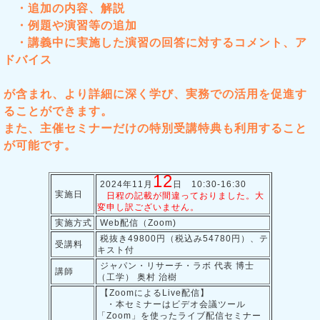
・追加の内容、解説
・例題や演習等の追加
・講義中に実施した演習の回答に対するコメント、ア
ドバイス
が含まれ、より詳細に深く学び、実務での活用を促進す
ることができます。
また、主催セミナーだけの特別受講特典も利用すること
が可能です。
12
2024年11月
日 10:30-16:30
実施日
日程の記載が間違っておりました。大
変申し訳ございません。
実施方式
Web配信（Zoom)
税抜き49800円（税込み54780円）、テ
受講料
キスト付
ジャパン・リサーチ・ラボ 代表 博士
講師
（工学） 奥村 治樹
【ZoomによるLive配信】
・本セミナーはビデオ会議ツール
「Zoom」を使ったライブ配信セミナー