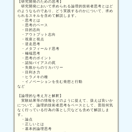
【研究開発のための思考】
研究開発において求められる論理的技術者思考とはど
のようなものであり、どう実践するのかについて、求め
られるスキルを含めて解説します。
・思考とは
・思考のベース
・目的志向
・アウトプット志向
・視座と視点
・逆走思考
・メタフィールド思考
・極端思考
・思考のポイント
・認知バイアスの罠
・失敗からのリカバリー
・目利き力
・ヒラメキの種
・イノベーションを生む発想と行動
など
【論理的な考え方と解釈】
実験結果等の情報をどのように捉えて、扱えば良いか
について、論理的技術者思考をベースとして、普段何気
なく行っている行為の落とし穴なども含めて解説しま
す。
・論点
・正しいとは
・基本的論理思考