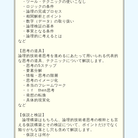
・ツール・テクニックの使いこなし
・ロジックの条件
・論理の完成プロセス
・相関解析とポイント
・数字（データ）の取り扱い
・論理検証の基本
・事実となる条件
・論理的に考えるとは
など
【思考の道具】
論理的技術者思考を進めるにあたって用いられる代表的
な思考の道具、テクニックについて解説します。
・思考の5ステップ
・要素分解
・情報・思考の階層
・思考のイメージ化
・本当のフレームワーク
・Ｉｆ then思考
・発想の転換
・具体的現実化
など
【仮説と検証】
論理構築はもちろん、論理的技術者思考の根幹とも言
える仮説構築とその検証について、ポイントだけでなく
陥りがちな落とし穴も含めて解説します。
・仮説とは何か