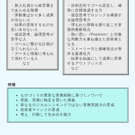
・新入社員から経営層ま
・目的志向でゴール設定し、確
であらゆる階層
実に目標達成する力
・実験量ばかり多く成果
・仮説思考でロジックを構築す
が出ない人
る論理思考力
・結果の意味するものを
・埋もれた情報を掘り起こす多
見い出せない人
面的複眼視点
・仮説思考、論理思考が
・熱い思い（Passion）と冷徹
苦手な人
な判断力を兼ね備えた技術者と
・ゴールに繋がる計画が
なる
立てられない人
・ストーリー力と俯瞰視点が形
・データと情報に埋もれ
作る最適化力
て溺れている人
・結果を結論にして成果に昇華
など
するアウトプット力
など
特徴
ものづくりの豊富な実務経験に基づくノウハウ
実践、実務に軸足を置いた講義
単なるロジカルシンキングではない実務実践力の育成
技術者マインドの育成
考え、行動して生み出す能力