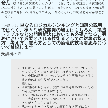
せん
。技術者は研究開発、ものづくりにおいて、目標設定、研究開発の
ための技術者としての思考力、計画力、実行力や、これらを支える仮説思
考と検証力を持って目的志向で考え、進めるという技術者思考が必須とな
ります。
単なるロジカルシンキングと知識の説明
本講では、
ではなく、様々な研究開発の場面はもちろん、製造
トラブルなどの問題解決においても必要となる、実
務において必要とされる技術者としての対象の捉え
方、考え方、進め方としての論理的技術者思考につ
いて解説します
。
受講者の声
従前から、ロジカルシンキングやクリティカルシン
キングを学んできたが実践には結びついていなかっ
た。今回の講座で、それらの学びと実務を結び付け
るための足掛かりができたように
感じた。
研究開発のみならず、実際に物事を進めていくため
の考え方について理解できた。
仮説、課題の設定についての考え方が整理されてい
て、大変わかりやすく勉強させていただきました。
ありがとうございました。
他のセミナーでありがちな表面的な内容ではなく、