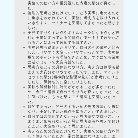
実務での使い方を重要視した内容の部分が良かっ
た。
論理的思考とはだけでなく、どう実際に進めるのか
に重きを置かれていて、実務に考え方を取り入れて
いきやすく、セミナーを受講してよかったと感じま
した。
実務で陥りやすい点やボトルネックになる点など自
社が実際に陥っている問題点が本セミナで言語化さ
れることによって改めて認識できた。
実務経験も踏まえたお話で、自分の今の業務と照ら
し合わせやすく大変わかりやすかったです。実務使
用でのポイントも理解できたため、すぐにでも業務
に活かせそうで大変有益でした。
思考方法とその具体的なやり方、考え方は例示も踏
まえて大変分かりやすかったです。また、マインド
セットの部分(精神的な整理や見方)が参考になりま
したし、気持ち的に楽になりました。
実験や解析検討に時間がかかることが多かったた
め、今回の講義で自分のやり方が良くなかったこと
に気づけた。もっと早くこの講演を受講したかっ
た。
目的であった、開発のするための思考方法が明確に
なり、不足していた視点を知ることができました。
自分では言語化できなかった思考法やプロセス、う
まくまとめられなかった悪い思考法等を教えて頂け
たことが大変ありがたく思いました。
考えるための方法だけでなく、実務での使い方を詳
しく教えていただき非常に勉強になりました。ま