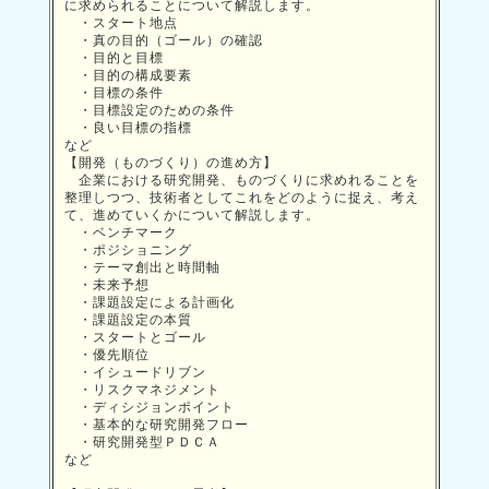
に求められることについて解説します。
・スタート地点
・真の目的（ゴール）の確認
・目的と目標
・目的の構成要素
・目標の条件
・目標設定のための条件
・良い目標の指標
など
【開発（ものづくり）の進め方】
企業における研究開発、ものづくりに求めれることを
整理しつつ、技術者としてこれをどのように捉え、考え
て、進めていくかについて解説します。
・ベンチマーク
・ポジショニング
・テーマ創出と時間軸
・未来予想
・課題設定による計画化
・課題設定の本質
・スタートとゴール
・優先順位
・イシュードリブン
・リスクマネジメント
・ディシジョンポイント
・基本的な研究開発フロー
・研究開発型ＰＤＣＡ
など