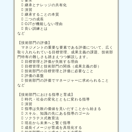
 要求
 継承とナレッジの共有化
 演習
 継承することの本質
 二つの成長
 OJTが機能しない理由
 良い訓練とは
など
【技術部門の評価】
マネジメントの重要な要素である評価について、広く
取り入れられている目標管理、成果主義の課題、技術部
門特有の難しさも踏まえつつ解説します。
 目標管理と評価が失敗する理由
 目標管理と技術部門の関係（成果主義の影）
 技術部門の目標管理と評価に必要なこと
 評価の基盤
 技術部門の評価でマネージャーに求められること
など
【技術部門における指導と育成】
 時代・社会の変化とともに変わる指導
 演習
 指導は失敗の価値を見いだすことから始まる
 スキル、知識の先にある指導のゴール
 ソクラテス式教育法
 現在から未来へと繋ぐ指導
 成長イメージが育成を具現化する