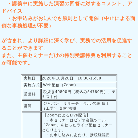
・講義中に実施した演習の回答に対するコメント、ア
ドバイス
・お申込みがお1人でも原則として開催（中止による面
倒な事務処理が不要）
が含まれ、より詳細に深く学び、実務での活用を促進す
ることができます。
また、主催セミナーだけの特別受講特典も利用すること
が可能です。
実施日
2026年10月20日 10:30-16:30
実施方式
Web配信（Zoom)
税抜き49800円（税込み54780円）、テ
受講料
キスト付
ジャパン・リサーチ・ラボ 代表 博士
講師
（工学） 奥村 治樹
【ZoomによるLive配信】
・本セミナーはビデオ会議ツール
「Zoom」を使ったライブ配信セミナー
となります。
・お申し込みにあたり、接続確認用