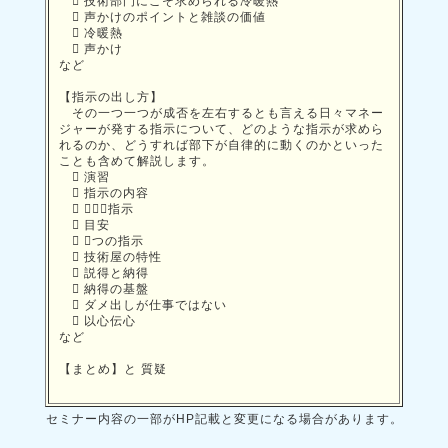
 技術部門にこそ求められる冷暖熱
 声かけのポイントと雑談の価値
 冷暖熱
 声かけ
など
【指示の出し方】
その一つ一つが成否を左右するとも言える日々マネー
ジャーが発する指示について、どのような指示が求めら
れるのか、どうすれば部下が自律的に動くのかといった
ことも含めて解説します。
 演習
 指示の内容
 ？？？指示
 目安
 ２つの指示
 技術屋の特性
 説得と納得
 納得の基盤
 ダメ出しが仕事ではない
 以心伝心
など
【まとめ】と 質疑
セミナー内容の一部がHP記載と変更になる場合があります。