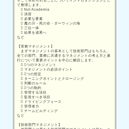
そこで求められることについてイントロダクションとし
て整理します。
 Not Academia
 演習
 必要な要素
 魔の川・死の谷・ダーウィンの海
 三位一体
 結果を成果へ
など
【実務マネジメント】
まずマネジメントの基本として技術部門はもちろん、
全ての部門、業務に共通するマネジメントの考え方と遂
行について重要ポイントを中心に解説します。
 ３つのマネジメント
 マネジメントの必須ポイント
 ３つの想定
 ターニングポイントとクロージング
 判断のルール
 ３つの制約
 管理する項目
 監視すべき項目
 ドライビングフォース
 管理者力
 チームビルディング
など
【技術部門マネジメント】