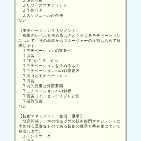
 優先順位
 リソースマネジメント
 予算計画
 スケジュールの条件
など
【モチベーションマネジメント】
成果のレベルを決めるものとも言えるモチベーション
について、その基本からマネージャーの役割も含めて解
説します。
 モチベーションの重要性
 演習
 ２．０から３．０へ
 モチベーションを決めるもの
 モチベーションへの影響要因
 能力とモチベーション
 演習
 内的要素と外部要因
 モチベーションへの影響
 褒美（インセンティブ）と罰
 期待理論
など
【技術マネジメント：創出・継承】
研究開発テーマの推進以外の技術部門マネジメントに
求めれる重要なものである技術の継承と共有化について
解説します。
 ベンチマーク