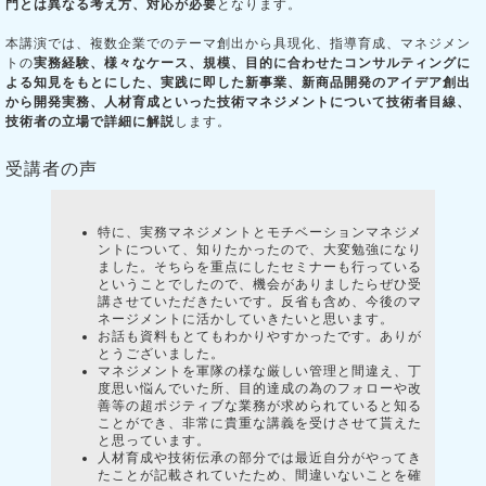
門とは異なる考え方、対応が必要
となります。
本講演では、複数企業でのテーマ創出から具現化、指導育成、マネジメン
トの
実務経験、様々なケース、規模、目的に合わせたコンサルティングに
よる知見をもとにした、実践に即した新事業、新商品開発のアイデア創出
から開発実務、人材育成といった技術マネジメントについて技術者目線、
技術者の立場で詳細に解説
します。
受講者の声
特に、実務マネジメントとモチベーションマネジメ
ントについて、知りたかったので、大変勉強になり
ました。そちらを重点にしたセミナーも行っている
ということでしたので、機会がありましたらぜひ受
講させていただきたいです。反省も含め、今後のマ
ネージメントに活かしていきたいと思います。
お話も資料もとてもわかりやすかったです。ありが
とうございました。
マネジメントを軍隊の様な厳しい管理と間違え、丁
度思い悩んでいた所、目的達成の為のフォローや改
善等の超ポジティブな業務が求められていると知る
ことができ、非常に貴重な講義を受けさせて貰えた
と思っています。
人材育成や技術伝承の部分では最近自分がやってき
たことが記載されていたため、間違いないことを確