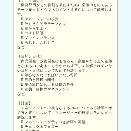
【テーマ創出】
開発部門がその役割を果たすために必須のものである
テーマ創出をどうマネジメントするかについて解説しま
す。
 マネージャーの役割
 そもそも開発テーマとは
 空から地上へ
 コスト問題
 ブレインバランス
 あれも、これも？
など
【目的と目標】
商品開発、技術開発はもちろん、業務を行う上で基盤
となるものであるにもかかわらず正しく理解されていな
い目的・目標について改めて解説します。
 即答できなければいけない質問
 目的と目標の関係
 技術部門における目標の条件
 目的・目標のマネジメント
など
【計画】
マネジメントの中核をなすものの一つである計画の考
え方と遂行について、マネージャーの役割も含めながら
解説します。
 マネージャーが示すべき計画の基盤
 チェック＆フォロー