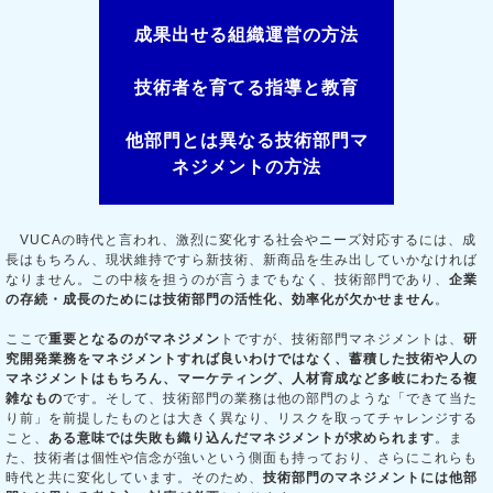
成果出せる組織運営の方法
技術者を育てる指導と教育
他部門とは異なる技術部門マ
ネジメントの方法
VUCAの時代と言われ、激烈に変化する社会やニーズ対応するには、成
長はもちろん、現状維持ですら新技術、新商品を生み出していかなければ
なりません。この中核を担うのが言うまでもなく、技術部門であり、
企業
の存続・成長のためには技術部門の活性化、効率化が欠かせません
。
ここで
重要となるのがマネジメン
トですが、技術部門マネジメントは、
研
究開発業務をマネジメントすれば良いわけではなく、蓄積した技術や人の
マネジメントはもちろん、マーケティング、人材育成など多岐にわたる複
雑なもの
です。そして、技術部門の業務は他の部門のような「できて当た
り前」を前提したものとは大きく異なり、リスクを取ってチャレンジする
こと、
ある意味では失敗も織り込んだマネジメントが求められます
。ま
た、技術者は個性や信念が強いという側面も持っており、さらにこれらも
時代と共に変化しています。そのため、
技術部門のマネジメントには他部