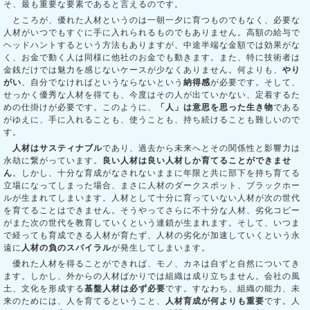
そ、最も重要な要素であると言えるのです。
ところが、優れた人材というのは一朝一夕に育つものでもなく、必要な
人材がいつでもすぐに手に入れられるものでもありません。高額の給与で
ヘッドハントするという方法もありますが、中途半端な金額では効果がな
く、お金で動く人は同様に他社のお金でも動きます。また、特に技術者は
金銭だけでは魅力を感じないケースが少なくありません。何よりも、
やり
がい
、自分でなければというならないという
納得感
が必要です。そして、
せっかく優秀な人材を得ても、今度はその人が出ていかない、定着するた
めの仕掛けが必要です。このように、
「人」は意思を思った生き物
である
がゆえに、手に入れることも、使うことも、持ち続けることも難しいので
す。
人材はサスティナブル
であり、過去から未来へとその関係性と影響力は
永劫に繋がっています。
良い人材は良い人材しか育てることができませ
ん
。しかし、十分な育成がなされないままに年限と共に部下を持ち育てる
立場になってしまった場合、まさに人材のダークスポット、ブラックホー
ルが生まれてしまいます。人材として十分に育っていない人材が次の世代
を育てることはできません。そうやってさらに不十分な人材、劣化コピー
がまた次の世代を教育していくという連鎖が生まれます。そして、いつま
で経っても育成できる人材が育たず、人材の劣化が加速していくという永
遠に
人材の負のスパイラル
が発生してしまいます。
優れた人材を得ることができれば、モノ、カネは自ずと自然についてき
ます。しかし、外からの人材ばかりでは組織は成り立ちません。会社の風
土、文化を形成する
基盤人材は必ず必要
です。すなわち、組織の能力、未
来のためには、人を育てるということ、
人材育成が何よりも重要
です。人