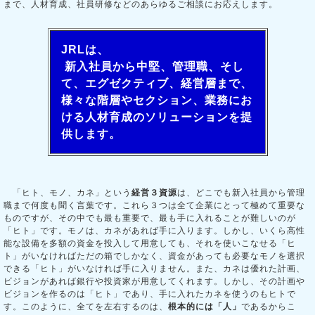
まで、人材育成、社員研修などのあらゆるご相談にお応えします。
JRLは、
新入社員から中堅、管理職、そし
て、エグゼクティブ、経営層まで、
様々な階層やセクション、業務にお
ける人材育成のソリューションを提
供します。
「ヒト、モノ、カネ」という
経営３資源
は、どこでも新入社員から管理
職まで何度も聞く言葉です。これら３つは全て企業にとって極めて重要な
ものですが、その中でも最も重要で、最も手に入れることが難しいのが
「ヒト」です。モノは、カネがあれば手に入ります。しかし、いくら高性
能な設備を多額の資金を投入して用意しても、それを使いこなせる「ヒ
ト」がいなければただの箱でしかなく、資金があっても必要なモノを選択
できる「ヒト」がいなければ手に入りません。また、カネは優れた計画、
ビジョンがあれば銀行や投資家が用意してくれます。しかし、その計画や
ビジョンを作るのは「ヒト」であり、手に入れたカネを使うのもヒトで
す。このように、全てを左右するのは、
根本的には「人」
であるからこ