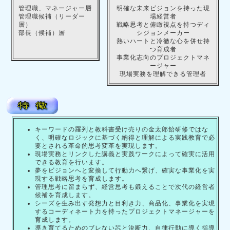
管理職、マネージャー層
明確な未来ビジョンを持った現
管理職候補（リーダー
場経営者
層）
戦略思考と俯瞰視点を持つディ
部長（候補）層
シジョンメーカー
熱いハートと冷徹な心を併せ持
つ育成者
事業化志向のプロジェクトマネ
ージャー
現場実務を理解できる管理者
キーワードの羅列と教科書受け売りの金太郎飴研修ではな
く、明確なロジックに基づく納得と理解による実践教育で必
要とされる革命的思考変革を実現します。
現場実務とリンクした講義と実践ワークによって確実に活用
できる教育を行います。
夢をビジョンへと変換して行動力へ繋げ、確実な事業化を実
現する戦略思考を育成します。
管理思考に留まらず、経営思考も鍛えることで次代の経営者
候補を育成します。
シーズを生み出す発想力と目利き力、商品化、事業化を実現
するコーディネート力を持ったプロジェクトマネージャーを
育成します。
導き育てるためのブレない芯と決断力、自律行動に導く指導