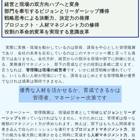
経営と現場の双方向ハブへと変身
部門を牽引するビジョンとリーダーシップ獲得
戦略思考による決断力、決定力の発揮
プロジェクト・人材マネジメント力の修得
役割の革命的変革を実現する意識改革
実際に実務・現場を動かしているのは部長、課長を中心とした管理職層
であり、会社の未来を左右しているのはこのマネージャー層と言っても過
言ではありません。会社方針、経営からの指示を現場や部下に的確に伝え
る、業務遂行マネジメント、部下の育成などその役割は多岐に渡ります。
言うなれば、
管理職は現場の経営者
です。いかに経営戦略が優れていて
も、いくら良い人材が現場にいても、課長をはじめとする管理職層が優秀
でなければ成果は期待できません。
優秀な人材を活かせるか、育成できるかは
管理者、マネージャー次第です
マネージャー、管理職層は、現場経営者として明確な
ビジョン
と
リーダ
ーシップ
を持っていなければなりません。そのためには、管理者は様々な
種類のマネジメント力が求められます。例えば、部下はもちろん関係者を
巻き込んで自らのミッションを遂行する
プロジェクトマネジメント力
、部
下の能力を最大限に発揮させると同時に育成する
人材マネジメント力
、自