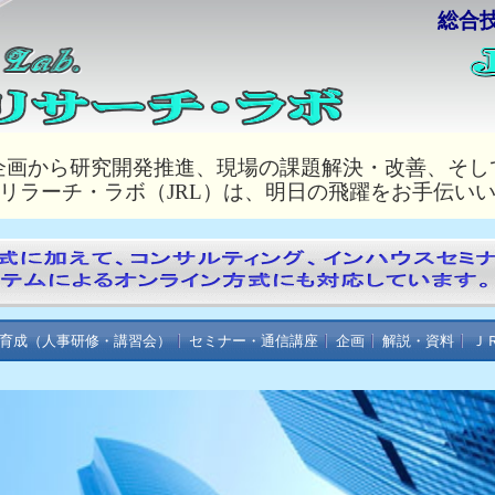
総合
企画から研究開発推進、現場の課題解決・改善、そし
リラーチ・ラボ（JRL）は、明日の飛躍をお手伝い
育成（人事研修・講習会）
セミナー・通信講座
企画
解説・資料
Ｊ