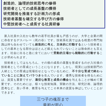
創造的、論理的技術思考の修得
技術者としての成長基盤の獲得
研究開発を推進する計画力の形成
技術者基盤を確立する学び方の修得
中堅技術者へと成長する社員研修
新入社員や入社から数年の若手社員が最も戸惑うのが、大学と企業の間
に存在するデスバレー（死の谷）です。技術系社員ではある程度の専門知
識は持ち合わせていても
創造的に考え、主体的に行動する
という技術者と
しての基本となる部分はほとんど鍛えられていないことは致命的とも言え
ます。社会に出ると急に全てにおいて
受動的立場
から
能動的に行動する
こ
とが求められます。
技術者としてはもちろん、その後の成長の基盤を形成するのが入社後の
技術者としての育成ということになります。しかし、現実には技術部門の
人材としての育成は現場任せとなっているために、
不十分な育成で終わっ
ていることに加えてバラつき
を生んでいます。優秀な技術者を得るために
は、資質も重要ですが、
適切な教育と成長の機会
を与えることが極めて重
要です。そのためには、様々な技術知識、実験の方法、研究計画、論理的
思考など、良い手本、教育を与えてこそ本来の資質を伸ばしていくことが
できます。
三つ子の魂百まで
最初が肝心