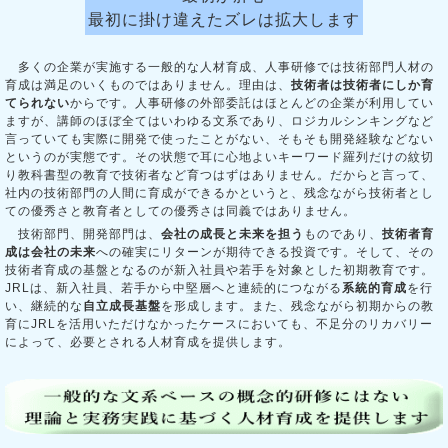
最初に掛け違えたズレは拡大します
多くの企業が実施する一般的な人材育成、人事研修では技術部門人材の
育成は満足のいくものではありません。理由は、
技術者は技術者にしか育
てられない
からです。人事研修の外部委託はほとんどの企業が利用してい
ますが、講師のほぼ全てはいわゆる文系であり、ロジカルシンキングなど
言っていても実際に開発で使ったことがない、そもそも開発経験などない
というのが実態です。その状態で耳に心地よいキーワード羅列だけの紋切
り教科書型の教育で技術者など育つはずはありません。だからと言って、
社内の技術部門の人間に育成ができるかというと、残念ながら技術者とし
ての優秀さと教育者としての優秀さは同義ではありません。
技術部門、開発部門は、
会社の成長と未来を担う
ものであり、
技術者育
成は会社の未来
への確実にリターンが期待できる投資です。そして、その
技術者育成の基盤となるのが新入社員や若手を対象とした初期教育です。
JRLは、新入社員、若手から中堅層へと連続的につながる
系統的育成
を行
い、継続的な
自立成長基盤
を形成します。また、残念ながら初期からの教
育にJRLを活用いただけなかったケースにおいても、不足分のリカバリー
によって、必要とされる人材育成を提供します。